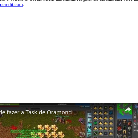
ocredit.com
.
de fazer a Task de Oramond