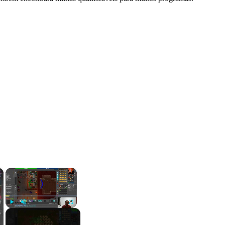
×
×
Play
Unmute
Fullscreen