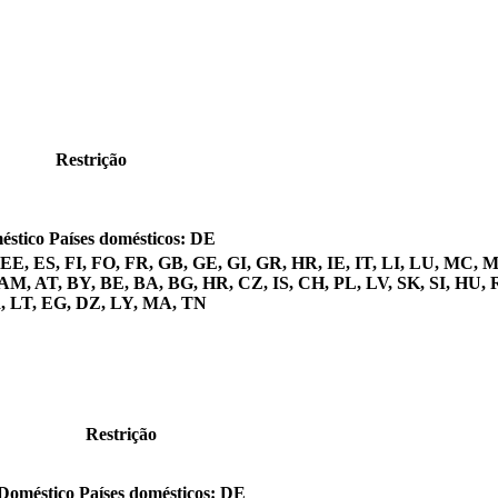
Restrição
éstico
Países domésticos: DE
 EE, ES, FI, FO, FR, GB, GE, GI, GR, HR, IE, IT, LI, LU, MC, 
AM, AT, BY, BE, BA, BG, HR, CZ, IS, CH, PL, LV, SK, SI, HU,
, LT, EG, DZ, LY, MA, TN
Restrição
Doméstico
Países domésticos: DE