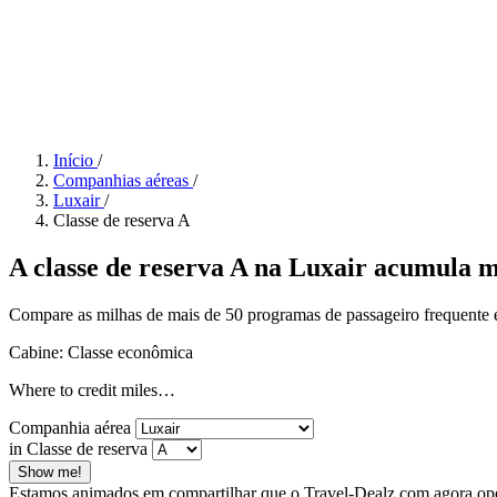
Início
/
Companhias aéreas
/
Luxair
/
Classe de reserva A
A classe de reserva A na Luxair acumula m
Compare as milhas de mais de 50 programas de passageiro frequente e 
Cabine: Classe econômica
Where to credit miles…
Companhia aérea
in Classe de reserva
Show me!
Estamos animados em compartilhar que o Travel-Dealz.com agora opera