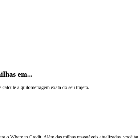
ilhas em...
calcule a quilometragem exata do seu trajeto.
 o Where to Credit. Além das milhas resgatáveis atualizadas, você ta