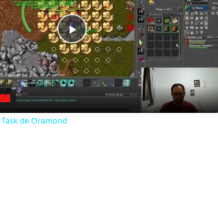
Play
Video
a Task de Oramond