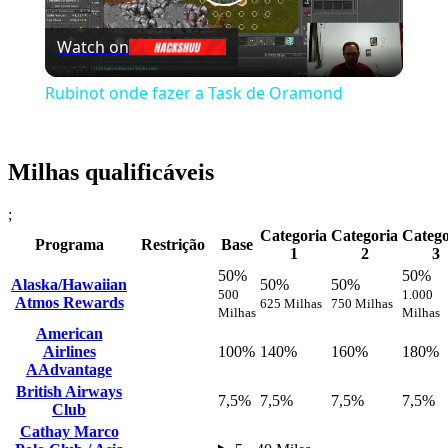
Play
Watch on
Video
Rubinot onde fazer a Task de Oramond
Milhas qualificáveis
;
Categoria
Categoria
Catego
Programa
Restrição
Base
1
2
3
50%
50%
Alaska/Hawaiian
50%
50%
500
1.000
Atmos Rewards
625 Milhas
750 Milhas
Milhas
Milhas
American
Airlines
100%
140%
160%
180%
AAdvantage
British Airways
7,5%
7,5%
7,5%
7,5%
Club
Cathay Marco