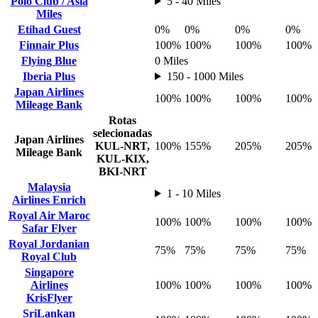
Polo Club / Asia
5 - 40 Miles
Miles
Etihad Guest
0%
0%
0%
0%
Finnair Plus
100%
100%
100%
100%
Flying Blue
0 Miles
Iberia Plus
150 - 1000 Miles
Japan Airlines
100%
100%
100%
100%
Mileage Bank
Rotas
selecionadas
Japan Airlines
KUL-NRT,
100%
155%
205%
205%
Mileage Bank
KUL-KIX,
BKI-NRT
Malaysia
1 - 10 Miles
Airlines Enrich
Royal Air Maroc
100%
100%
100%
100%
Safar Flyer
Royal Jordanian
75%
75%
75%
75%
Royal Club
Singapore
Airlines
100%
100%
100%
100%
KrisFlyer
SriLankan