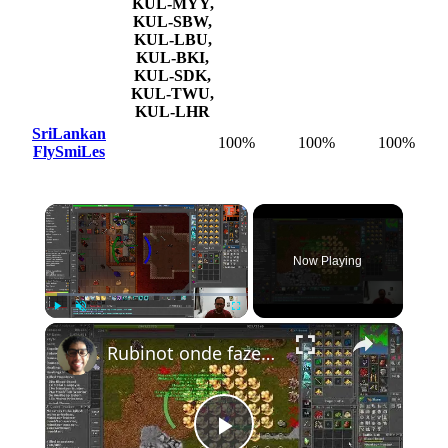
KUL-MYY,
KUL-SBW,
KUL-LBU,
KUL-BKI,
KUL-SDK,
KUL-TWU,
KUL-LHR
SriLankan
100%
100%
100%
FlySmiLes
Now Playing
Play
Unmute
Fullscreen
Rubinot onde fazer a Task de Oramond