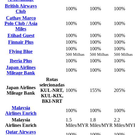
British Airways
100%
100%
100%
Club
Cathay Marco
Polo Club / Asia
100%
100%
100%
Miles
Etihad Guest
100%
100%
100%
Finnair Plus
100%
100%
100%
100%
100%
100%
Flying Blue
500 Milhas
500 Milhas
500 Milhas
Iberia Plus
100%
100%
100%
Japan Airlines
100%
100%
100%
Mileage Bank
Rotas
selecionadas
Japan Airlines
KUL-NRT,
100%
155%
205%
Mileage Bank
KUL-KIX,
BKI-NRT
Malaysia
100%
100%
100%
Airlines Enrich
Malaysia
1.5
1.8
2.2
Airlines Enrich
Miles/MYR
Miles/MYR
Miles/MY
Qatar Airways
100%
100%
100%