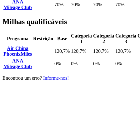
ANA
70%
70%
70%
70%
Mileage Club
Milhas qualificáveis
Categoria
Categoria
Categoria
C
Programa
Restrição
Base
1
2
3
Air China
120,7%
120,7%
120,7%
120,7%
PhoenixMiles
ANA
0%
0%
0%
0%
Mileage Club
Encontrou um erro?
Informe-nos!