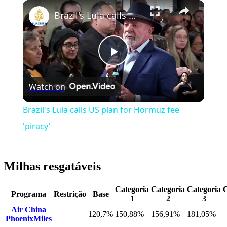
Play
Unmute
Fullscreen
Brazil's Lula calls US plan for Hormuz fee 'piracy'
Play
Watch on
Video
Brazil's Lula calls US plan for Hormuz fee
'piracy'
Milhas resgatáveis
Categoria
Categoria
Categoria
C
Programa
Restrição
Base
1
2
3
Air China
120,7%
150,88%
156,91%
181,05%
PhoenixMiles