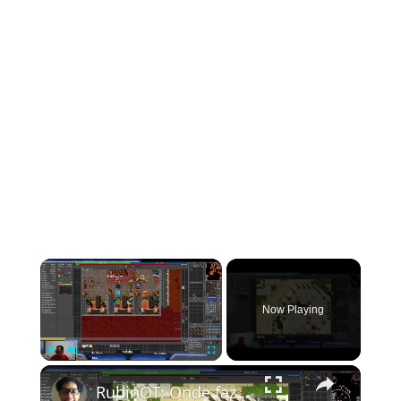
Now Playing
Play
Unmute
Fullscreen
RubinOT: Onde fazer a task de Dark Apprentice