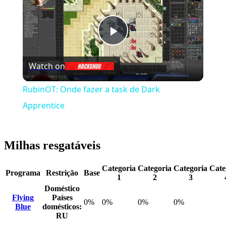
Play
Watch on
Video
RubinOT: Onde fazer a task de Dark
Apprentice
Milhas resgatáveis
Categoria
Categoria
Categoria
Cate
Programa
Restrição
Base
1
2
3
Doméstico
Flying
Países
0%
0%
0%
0%
Blue
domésticos:
RU