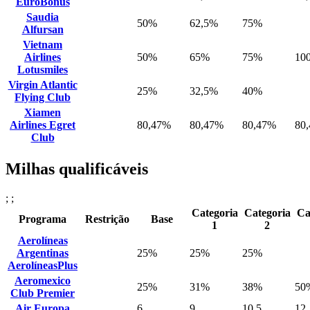
EuroBonus
Saudia
50%
62,5%
75%
Alfursan
Vietnam
Airlines
50%
65%
75%
10
Lotusmiles
Virgin Atlantic
25%
32,5%
40%
Flying Club
Xiamen
Airlines Egret
80,47%
80,47%
80,47%
80
Club
Milhas qualificáveis
; ;
Categoria
Categoria
Ca
Programa
Restrição
Base
1
2
Aerolíneas
Argentinas
25%
25%
25%
AerolíneasPlus
Aeromexico
25%
31%
38%
50
Club Premier
Air Europa
6
9
10.5
12