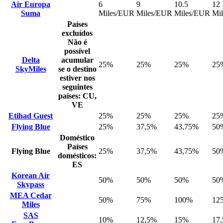
Air Europa
6
9
10.5
12
Suma
Miles/EUR
Miles/EUR
Miles/EUR
Mi
Países
excluídos
Não é
possível
Delta
acumular
25%
25%
25%
25
SkyMiles
se o destino
estiver nos
seguintes
países: CU,
VE
Etihad Guest
25%
25%
25%
25
Flying Blue
25%
37,5%
43,75%
50
Doméstico
Países
Flying Blue
25%
37,5%
43,75%
50
domésticos:
ES
Korean Air
50%
50%
50%
50
Skypass
MEA Cedar
50%
75%
100%
12
Miles
SAS
10%
12,5%
15%
17