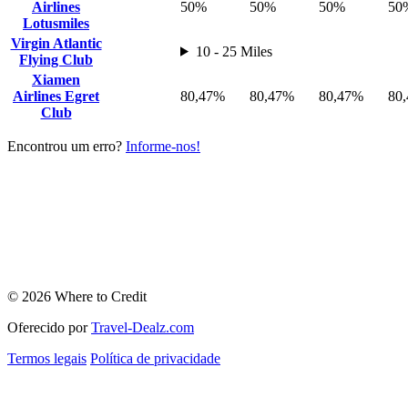
Airlines
50%
50%
50%
50
Lotusmiles
Virgin Atlantic
10 - 25 Miles
Flying Club
Xiamen
Airlines Egret
80,47%
80,47%
80,47%
80
Club
Encontrou um erro?
Informe-nos!
© 2026 Where to Credit
Oferecido por
Travel-Dealz.com
Termos legais
Política de privacidade