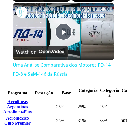
Play
Unmute
Fullscreen
Uma Análise Comparativa dos Motores PD-14, PD-8 e SaM-146 da Rússia
Play
Watch on
Video
Uma Análise Comparativa dos Motores PD-14,
PD-8 e SaM-146 da Rússia
Categoria
Categoria
Ca
Programa
Restrição
Base
1
2
Aerolíneas
Argentinas
25%
25%
25%
AerolíneasPlus
Aeromexico
25%
31%
38%
50
Club Premier