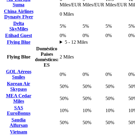
Suma
Miles/EUR
Miles/EUR
Miles/EUR
Mi
China Airlines
0 Miles
Dynasty Flyer
Delta
5%
5%
5%
5%
SkyMiles
Etihad Guest
0%
0%
0%
0%
Flying Blue
5 - 12 Miles
Doméstico
Países
Flying Blue
2 Miles
domésticos:
ES
GOL Aéreos
0%
0%
0%
0%
Smiles
Korean Air
50%
50%
50%
50
Skypass
MEA Cedar
50%
50%
50%
50
Miles
SAS
10%
10%
10%
10
EuroBonus
Saudia
50%
50%
50%
50
Alfursan
Vietnam