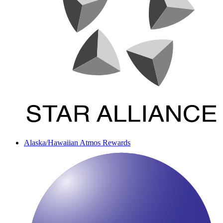
Alaska/Hawaiian Atmos Rewards