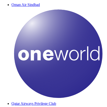
Oman Air Sindbad
Qatar Airways Privilege Club