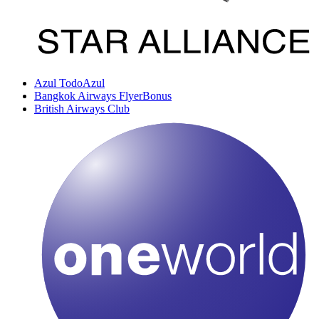
Azul TodoAzul
Bangkok Airways FlyerBonus
British Airways Club