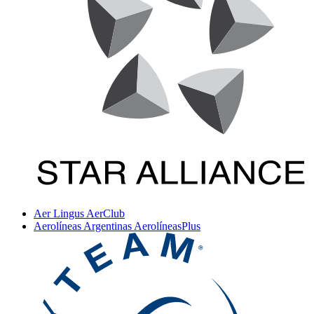
Aer Lingus AerClub
Aerolíneas Argentinas AerolíneasPlus