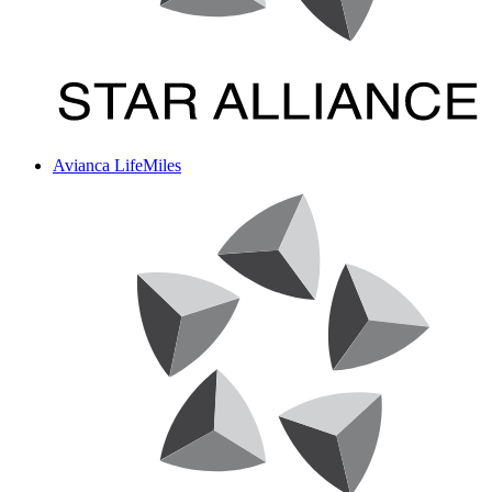
Avianca LifeMiles