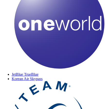
JetBlue TrueBlue
Korean Air Skypass