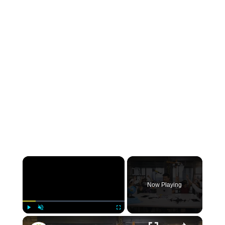
Now Playing
Play
Unmute
Fullscreen