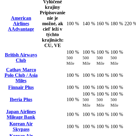
Vylúčené
krajiny
Pripisovanie
American
nie je
Airlines
možné, ak
100 %
140 %
160 %
180 %
220 
AAdvantage
cieľ leží v
týchto
krajinách:
CU, VE
100 %
100 %
100 %
100 %
British Airways
500
500
500
500
Club
Míle
Míle
Míle
Míle
Cathay Marco
Polo Club / Asia
100 %
100 %
100 %
100 %
Miles
Finnair Plus
100 %
100 %
100 %
100 %
100 %
100 %
100 %
Iberia Plus
100 %
500
500
500
Míle
Míle
Míle
Japan Airlines
100 %
100 %
100 %
100 %
Mileage Bank
Korean Air
100 %
100 %
100 %
100 %
Skypass
Korean Air