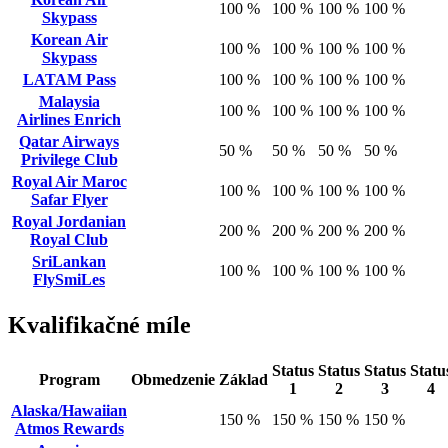
100 %
100 %
100 %
100 %
Skypass
Korean Air
100 %
100 %
100 %
100 %
Skypass
LATAM Pass
100 %
100 %
100 %
100 %
Malaysia
100 %
100 %
100 %
100 %
Airlines Enrich
Qatar Airways
50 %
50 %
50 %
50 %
Privilege Club
Royal Air Maroc
100 %
100 %
100 %
100 %
Safar Flyer
Royal Jordanian
200 %
200 %
200 %
200 %
Royal Club
SriLankan
100 %
100 %
100 %
100 %
FlySmiLes
Kvalifikačné míle
Status
Status
Status
Statu
Program
Obmedzenie
Základ
1
2
3
4
Alaska/Hawaiian
150 %
150 %
150 %
150 %
Atmos Rewards