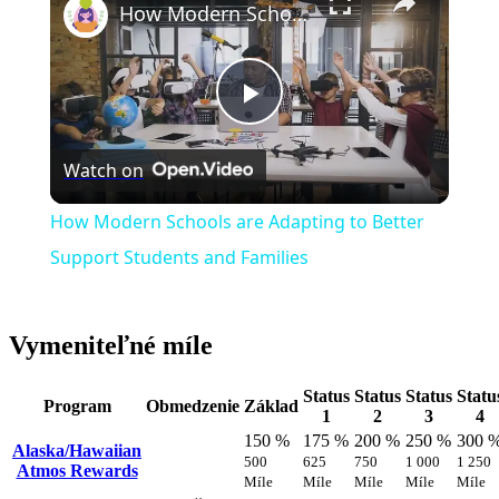
How Modern Schools are Adapting to Better Support Students and Families
Play
Watch on
Video
How Modern Schools are Adapting to Better
Support Students and Families
Vymeniteľné míle
Status
Status
Status
Statu
Program
Obmedzenie
Základ
1
2
3
4
150 %
175 %
200 %
250 %
300 
Alaska/Hawaiian
500
625
750
1 000
1 250
Atmos Rewards
Míle
Míle
Míle
Míle
Míle