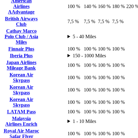
American
Airlines
100 %
140 %
160 %
180 %
220 
AAdvantage
British Airways
7,5 %
7,5 %
7,5 %
7,5 %
Club
Cathay Marco
Polo Club / Asia
5 - 40 Miles
Miles
Finnair Plus
100 %
100 %
100 %
100 %
Iberia Plus
150 - 1000 Miles
Japan Airlines
100 %
100 %
100 %
100 %
Mileage Bank
Korean Air
100 %
100 %
100 %
100 %
Skypass
Korean Air
100 %
100 %
100 %
100 %
Skypass
Korean Air
100 %
100 %
100 %
100 %
Skypass
LATAM Pass
100 %
100 %
100 %
100 %
Malaysia
1 - 10 Miles
Airlines Enrich
Royal Air Maroc
100 %
100 %
100 %
100 %
Safar Flyer