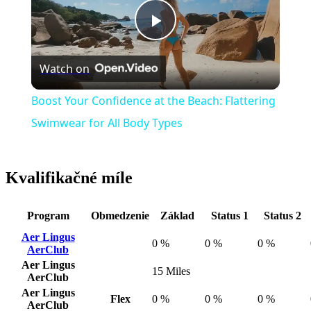
Play
Watch on
Video
Boost Your Confidence at the Beach: Flattering
Swimwear for All Body Types
Kvalifikačné míle
Program
Obmedzenie
Základ
Status 1
Status 2
Aer Lingus
0 %
0 %
0 %
AerClub
Aer Lingus
15 Miles
AerClub
Aer Lingus
Flex
0 %
0 %
0 %
AerClub