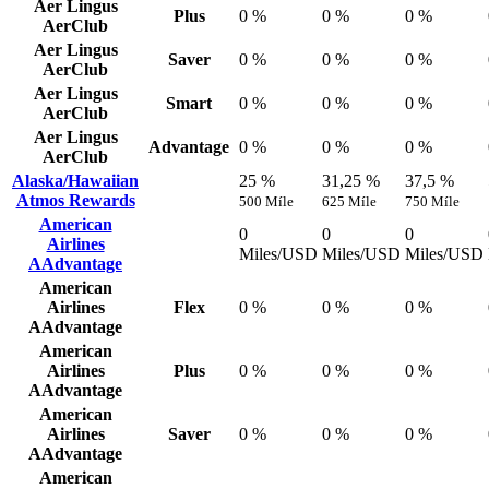
Aer Lingus
Plus
0 %
0 %
0 %
AerClub
Aer Lingus
Saver
0 %
0 %
0 %
AerClub
Aer Lingus
Smart
0 %
0 %
0 %
AerClub
Aer Lingus
Advantage
0 %
0 %
0 %
AerClub
Alaska/Hawaiian
25 %
31,25 %
37,5 %
Atmos Rewards
500 Míle
625 Míle
750 Míle
American
0
0
0
Airlines
Miles/USD
Miles/USD
Miles/USD
AAdvantage
American
Airlines
Flex
0 %
0 %
0 %
AAdvantage
American
Airlines
Plus
0 %
0 %
0 %
AAdvantage
American
Airlines
Saver
0 %
0 %
0 %
AAdvantage
American