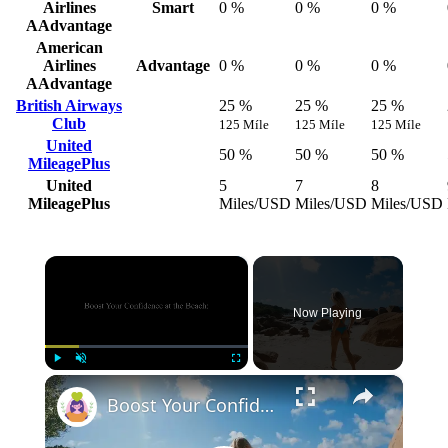
Airlines
Smart
0 %
0 %
0 %
AAdvantage
American
Airlines
Advantage
0 %
0 %
0 %
AAdvantage
British Airways
25 %
25 %
25 %
Club
125 Míle
125 Míle
125 Míle
United
50 %
50 %
50 %
MileagePlus
United
5
7
8
MileagePlus
Miles/USD
Miles/USD
Miles/USD
×
Now Playing
×
Play
Unmute
Fullscreen
Boost Your Confidence at the Beach: Flattering Swimwear for All Body Types