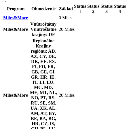
; ;
Status
Status
Status
Status
Program
Obmedzenie
Základ
1
2
3
4
Miles&More
0 Miles
Vnútroštátny
Miles&More
Vnútroštátne
20 Miles
krajiny: DE
Regionálne
Krajiny
regiónu: AD,
AZ, CY, DE,
DK, EE, ES,
FI, FO, FR,
GB, GE, GI,
GR, HR, IE,
IT, LI, LU,
MC, MD,
ME, MT, NL,
Miles&More
20 Miles
NO, PT, RS,
RU, SE, SM,
UA, XK, AL,
AM, AT, BY,
BE, BA, BG,
HR, CZ, IS,
CH, PL, LV,