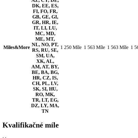
AZ, CY, DE,
DK, EE, ES,
FI, FO, FR,
GB, GE, GI,
GR, HR, IE,
IT, LI, LU,
MC, MD,
ME, MT,
NL, NO, PT,
Miles&More
1 250 Míle
1 563 Míle
1 563 Míle
1 5
RS, RU, SE,
SM, UA,
XK, AL,
AM, AT, BY,
BE, BA, BG,
HR, CZ, IS,
CH, PL, LV,
SK, SI, HU,
RO, MK,
TR, LT, EG,
DZ, LY, MA,
TN
Kvalifikačné míle