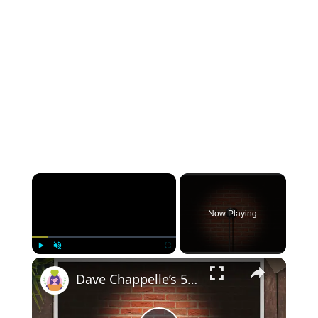
Now Playing
Play
Unmute
Fullscreen
Dave Chappelle’s 5 Best Acting Performances