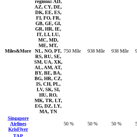
regiónu: AD,
AZ, CY, DE,
DK, EE, ES,
FI, FO, FR,
GB, GE, GI,
GR, HR, IE,
IT, LI, LU,
MC, MD,
ME, MT,
Miles&More
NL, NO, PT,
750 Míle
938 Míle
938 Míle
RS, RU, SE,
SM, UA, XK,
AL, AM, AT,
BY, BE, BA,
BG, HR, CZ,
IS, CH, PL,
LV, SK, SI,
HU, RO,
MK, TR, LT,
EG, DZ, LY,
MA, TN
Singapore
Airlines
50 %
50 %
50 %
KrisFlyer
TAP