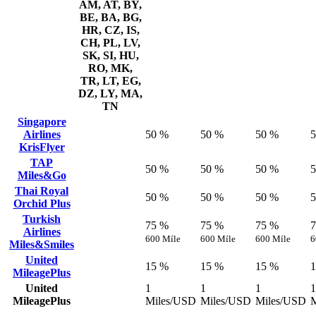
AM, AT, BY,
BE, BA, BG,
HR, CZ, IS,
CH, PL, LV,
SK, SI, HU,
RO, MK,
TR, LT, EG,
DZ, LY, MA,
TN
Singapore
Airlines
50 %
50 %
50 %
KrisFlyer
TAP
50 %
50 %
50 %
Miles&Go
Thai Royal
50 %
50 %
50 %
Orchid Plus
Turkish
75 %
75 %
75 %
Airlines
600 Míle
600 Míle
600 Míle
6
Miles&Smiles
United
15 %
15 %
15 %
MileagePlus
United
1
1
1
1
MileagePlus
Miles/USD
Miles/USD
Miles/USD
M