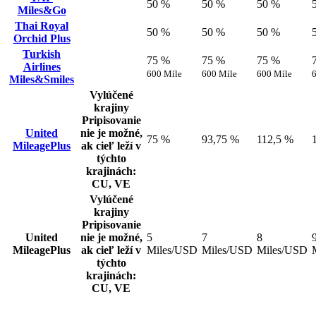
50 %
50 %
50 %
Miles&Go
Thai Royal
50 %
50 %
50 %
Orchid Plus
Turkish
75 %
75 %
75 %
Airlines
600 Míle
600 Míle
600 Míle
Miles&Smiles
Vylúčené
krajiny
Pripisovanie
United
nie je možné,
75 %
93,75 %
112,5 %
MileagePlus
ak cieľ leží v
týchto
krajinách:
CU, VE
Vylúčené
krajiny
Pripisovanie
United
nie je možné,
5
7
8
MileagePlus
ak cieľ leží v
Miles/USD
Miles/USD
Miles/USD
týchto
krajinách:
CU, VE