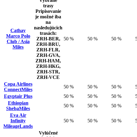
Vybrané
trasy
Pripisovanie
je možné iba
na
nasledujúcich
Cathay
trasách:
Marco Polo
ZRH-BER,
50 %
50 %
50 %
Club / Asia
ZRH-BRU,
Miles
ZRH-FLR,
ZRH-GVA,
ZRH-HAM,
ZRH-HKG,
ZRH-STR,
ZRH-VCE
Copa Airlines
50 %
50 %
50 %
ConnectMiles
Egyptair Plus
50 %
50 %
50 %
Ethiopian
50 %
50 %
50 %
ShebaMiles
Eva Air
Infinity
50 %
50 %
50 %
MileageLands
Vylúčené