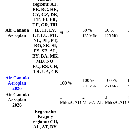
regiónu: AT,
BE, BG, HR,
CY, CZ, DK,
EE, FI, FR,
DE, GR, HU,
Air Canada
IE, IT, LV,
50 %
50 %
50 %
Aeroplan
LT, LU, MT,
125 Míle
125 Míle
NL, PL, PT,
RO, SK, SI,
ES, SE, AL,
BY, BA, MK,
MD, NO,
RU, RS, CH,
TR, UA, GB
Air Canada
100 %
100 %
Aeroplan
100 %
250 Míle
250 Míle
2026
Air Canada
1
2
3
Aeroplan
Miles/CAD
Miles/CAD
Miles/CAD
2026
Regionálne
Krajiny
regiónu: CH,
AL, AT, BY,