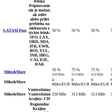
letiská
Pripisovanie
nie je možné,
ak odlet
alebo prílet
prebieha na
niektorom z
LATAM Pass
50 %
50 %
50 %
týchto letísk:
SFO, LAX,
ORD, MIA,
JFK, EWR,
BOS, YUL,
JNB, HRG,
CAI, DJE,
RAK
50 %
75 %
75 %
Miles&More
250 Míle
313 Míle
313 Míle
4
6
6
Miles&More
Miles/EUR
Miles/EUR
Miles/EUR
Vnútroštátny
Miles&More
Vnútroštátne
250 Míle
313 Míle
313 Míle
krajiny: CH
Regionálne
Krajiny