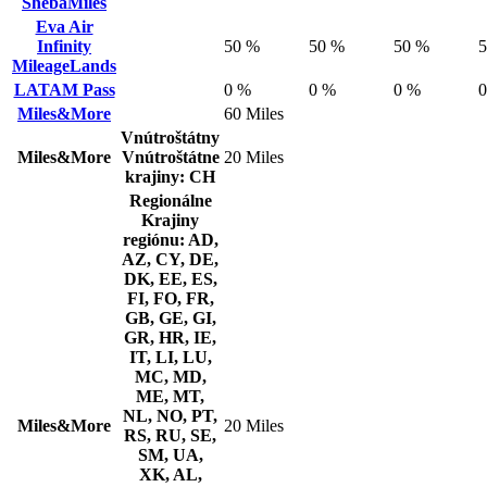
ShebaMiles
Eva Air
Infinity
50 %
50 %
50 %
MileageLands
LATAM Pass
0 %
0 %
0 %
Miles&More
60 Miles
Vnútroštátny
Miles&More
Vnútroštátne
20 Miles
krajiny: CH
Regionálne
Krajiny
regiónu: AD,
AZ, CY, DE,
DK, EE, ES,
FI, FO, FR,
GB, GE, GI,
GR, HR, IE,
IT, LI, LU,
MC, MD,
ME, MT,
NL, NO, PT,
Miles&More
20 Miles
RS, RU, SE,
SM, UA,
XK, AL,