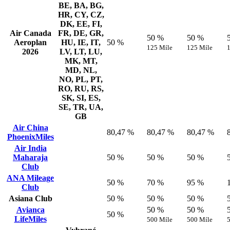
BE, BA, BG,
HR, CY, CZ,
DK, EE, FI,
Air Canada
FR, DE, GR,
50 %
50 %
Aeroplan
HU, IE, IT,
50 %
125 Míle
125 Míle
2026
LV, LT, LU,
MK, MT,
MD, NL,
NO, PL, PT,
RO, RU, RS,
SK, SI, ES,
SE, TR, UA,
GB
Air China
80,47 %
80,47 %
80,47 %
PhoenixMiles
Air India
Maharaja
50 %
50 %
50 %
Club
ANA Mileage
50 %
70 %
95 %
Club
Asiana Club
50 %
50 %
50 %
Avianca
50 %
50 %
50 %
LifeMiles
500 Míle
500 Míle