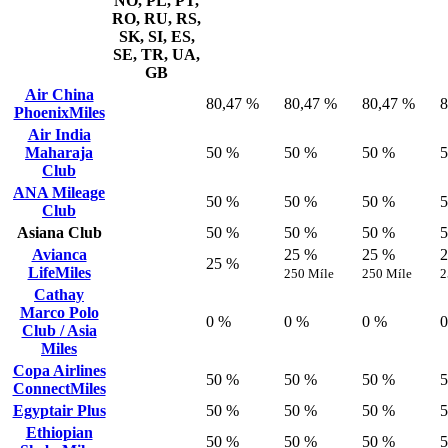
NO, PL, PT,
RO, RU, RS,
SK, SI, ES,
SE, TR, UA,
GB
Air China
80,47 %
80,47 %
80,47 %
8
PhoenixMiles
Air India
Maharaja
50 %
50 %
50 %
Club
ANA Mileage
50 %
50 %
50 %
Club
Asiana Club
50 %
50 %
50 %
Avianca
25 %
25 %
25 %
LifeMiles
250 Míle
250 Míle
2
Cathay
Marco Polo
0 %
0 %
0 %
Club / Asia
Miles
Copa Airlines
50 %
50 %
50 %
ConnectMiles
Egyptair Plus
50 %
50 %
50 %
Ethiopian
50 %
50 %
50 %