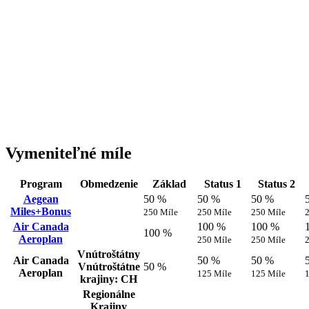
Vymeniteľné míle
Program
Obmedzenie
Základ
Status 1
Status 2
Aegean
50 %
50 %
50 %
Miles+Bonus
250 Míle
250 Míle
250 Míle
Air Canada
100 %
100 %
100 %
Aeroplan
250 Míle
250 Míle
Vnútroštátny
Air Canada
50 %
50 %
Vnútroštátne
50 %
Aeroplan
125 Míle
125 Míle
krajiny: CH
Regionálne
Krajiny