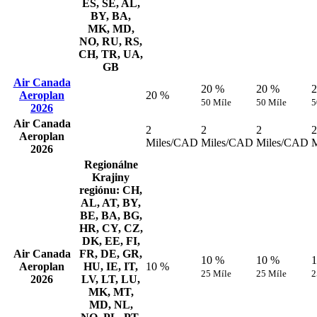
ES, SE, AL,
BY, BA,
MK, MD,
NO, RU, RS,
CH, TR, UA,
GB
Air Canada
20 %
20 %
Aeroplan
20 %
50 Míle
50 Míle
5
2026
Air Canada
2
2
2
2
Aeroplan
Miles/CAD
Miles/CAD
Miles/CAD
2026
Regionálne
Krajiny
regiónu: CH,
AL, AT, BY,
BE, BA, BG,
HR, CY, CZ,
DK, EE, FI,
Air Canada
FR, DE, GR,
10 %
10 %
Aeroplan
HU, IE, IT,
10 %
25 Míle
25 Míle
2
2026
LV, LT, LU,
MK, MT,
MD, NL,