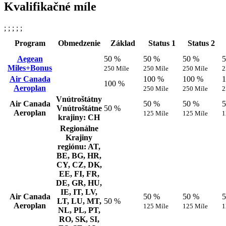
Kvalifikačné míle
; ; ; ; ;
Program
Obmedzenie
Základ
Status 1
Status 2
Aegean
50 %
50 %
50 %
Miles+Bonus
250 Míle
250 Míle
250 Míle
2
Air Canada
100 %
100 %
100 %
Aeroplan
250 Míle
250 Míle
2
Vnútroštátny
Air Canada
50 %
50 %
Vnútroštátne
50 %
Aeroplan
125 Míle
125 Míle
1
krajiny: CH
Regionálne
Krajiny
regiónu: AT,
BE, BG, HR,
CY, CZ, DK,
EE, FI, FR,
DE, GR, HU,
IE, IT, LV,
Air Canada
50 %
50 %
LT, LU, MT,
50 %
Aeroplan
125 Míle
125 Míle
1
NL, PL, PT,
RO, SK, SI,