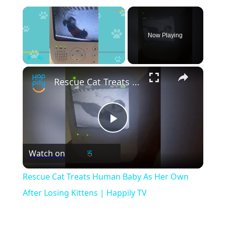
Now Playing
Play
Unmute
Fullscreen
Rescue Cat Treats Human Baby As Her Own After Losing Kittens | Happily TV
Play
Watch on
Video
Rescue Cat Treats Human Baby As Her Own
After Losing Kittens | Happily TV