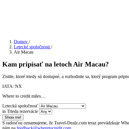
Domov
/
Letecké spoločnosti
/
Air Macau
Kam pripísať na letoch Air Macau?
Zistite, ktoré triedy sú dostupné, a rozhodnite sa, ktorý program prip
IATA: NX
Where to credit miles…
Letecká spoločnosť
in Trieda rezervácie
Show me!
S radosťou oznamujeme, že Travel-Dealz.com teraz prevádzkuje Wher
nám na
feedback@wheretocredit.com
.