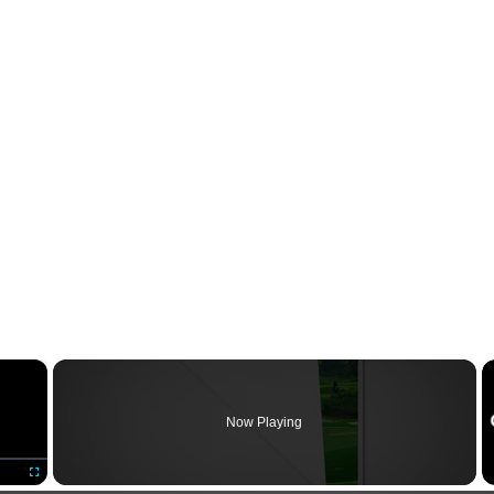
×
Now Playing