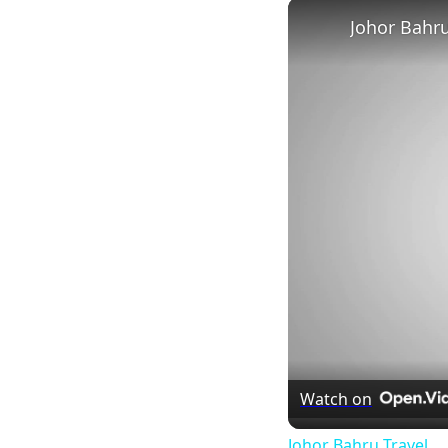
Play
Unmute
Johor Bahru
Watch on
Johor Bahru Travel