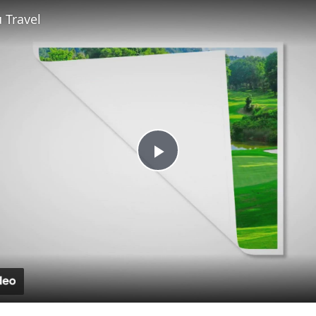
Fullscreen
 Travel
Play
Video