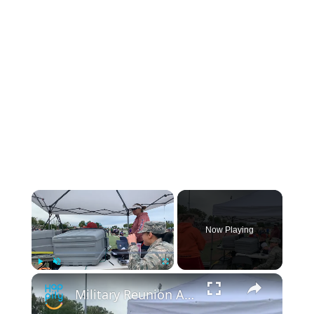
Now Playing
Play
Unmute
Fullscreen
Military Reunion At Relay Race Finish Line | Happily TV