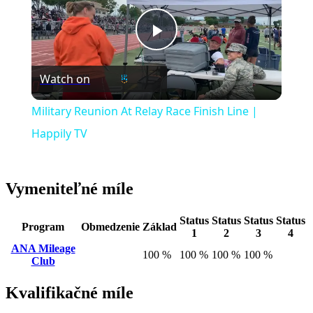
Play
Watch on
Video
Military Reunion At Relay Race Finish Line |
Happily TV
Vymeniteľné míle
Status
Status
Status
Status
Program
Obmedzenie
Základ
1
2
3
4
ANA Mileage
100 %
100 %
100 %
100 %
Club
Kvalifikačné míle