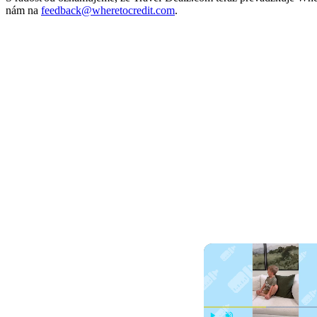
nám na
feedback@wheretocredit.com
.