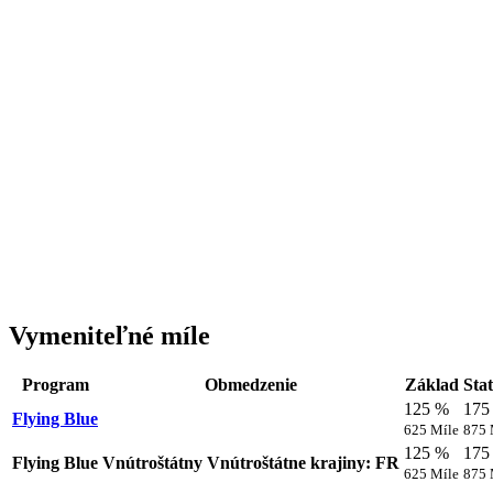
Vymeniteľné míle
Program
Obmedzenie
Základ
Stat
125 %
175
Flying Blue
625 Míle
875 
125 %
175
Flying Blue
Vnútroštátny
Vnútroštátne krajiny: FR
625 Míle
875 