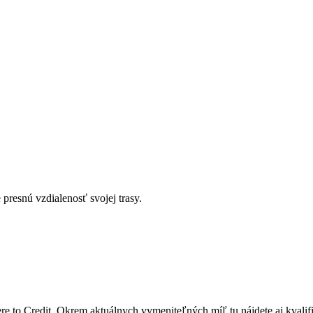
presnú vzdialenosť svojej trasy.
e to Credit. Okrem aktuálnych vymeniteľných míľ tu nájdete aj kvali