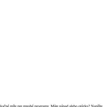
fikačné míle pre mnohé programy. Máte nápad alebo otázku? Napíšte