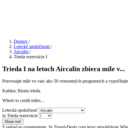
Domov
/
Letecké spoločnosti
/
Aircalin
/
Trieda rezervácie I
Trieda I na letoch Aircalin zbiera míle v...
Porovnajte míle vo viac ako 50 vernostných programoch a vypočítajte 
Kabína: Biznis trieda
Where to credit miles…
Letecká spoločnosť
in Trieda rezervácie
Show me!
S radosťou oznamujeme, že Travel-Dealz.com teraz prevádzkuje Wher