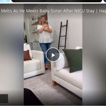
Fullscreen
 Melts As He Meets Baby Sister After NICU Stay | Ha
Play
Video