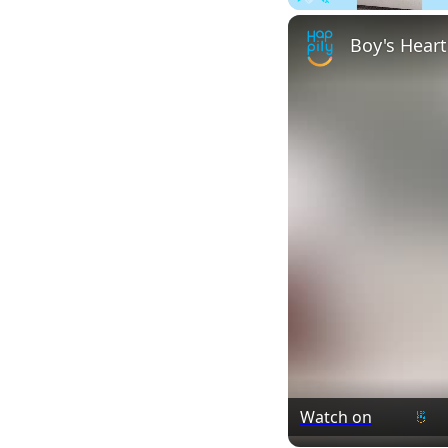
Play
Unmute
Boy's Heart
Watch on