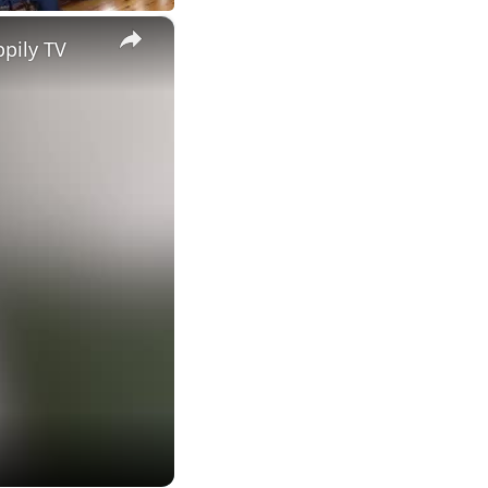
×
ppily TV