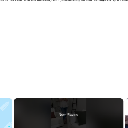
×
Now Playing