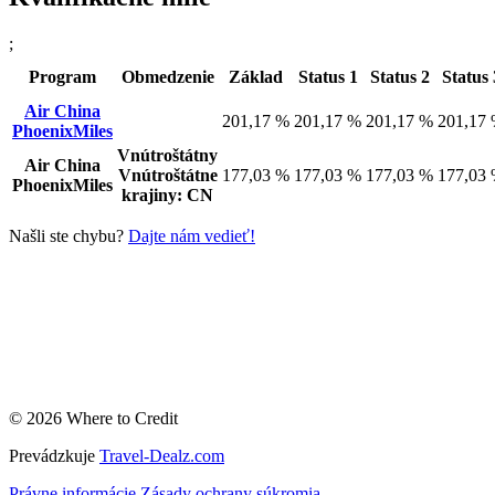
;
Program
Obmedzenie
Základ
Status 1
Status 2
Status 
Air China
201,17 %
201,17 %
201,17 %
201,17
PhoenixMiles
Vnútroštátny
Air China
Vnútroštátne
177,03 %
177,03 %
177,03 %
177,03
PhoenixMiles
krajiny: CN
Našli ste chybu?
Dajte nám vedieť!
© 2026 Where to Credit
Prevádzkuje
Travel-Dealz.com
Právne informácie
Zásady ochrany súkromia