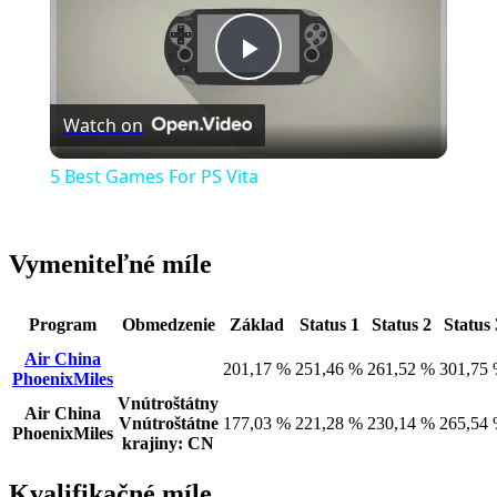
Play
Watch on
Video
5 Best Games For PS Vita
Vymeniteľné míle
Program
Obmedzenie
Základ
Status 1
Status 2
Status 
Air China
201,17 %
251,46 %
261,52 %
301,75
PhoenixMiles
Vnútroštátny
Air China
Vnútroštátne
177,03 %
221,28 %
230,14 %
265,54
PhoenixMiles
krajiny: CN
Kvalifikačné míle