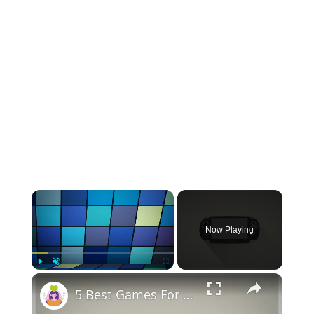
Now Playing
Play
Unmute
Fullscreen
5 Best Games For PS Vita