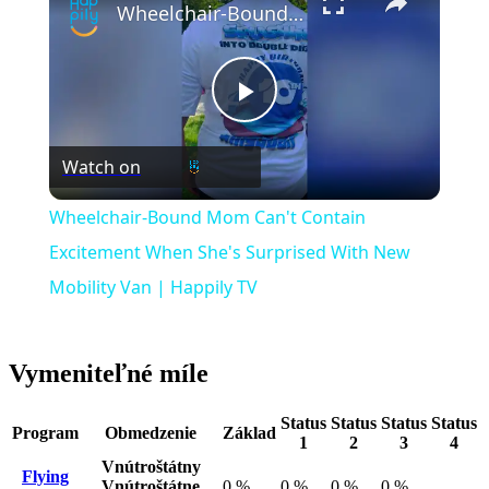
Wheelchair-Bound Mom Can't Contain Excitement When She's Surprised With New Mobility Van | Happily TV
Play
Watch on
Video
Wheelchair-Bound Mom Can't Contain
Excitement When She's Surprised With New
Mobility Van | Happily TV
Vymeniteľné míle
Status
Status
Status
Status
Program
Obmedzenie
Základ
1
2
3
4
Vnútroštátny
Flying
Vnútroštátne
0 %
0 %
0 %
0 %