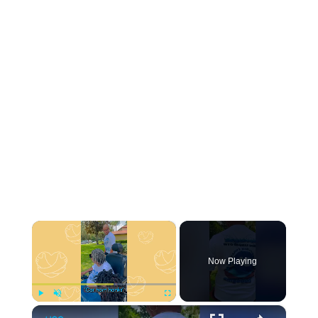
×
Now Playing
×
Play
Unmute
Fullscreen