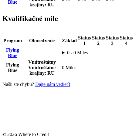
Blue
krajiny: RU
Kvalifikačné míle
;
Status
Status
Status
Status
Program
Obmedzenie
Základ
1
2
3
4
Flying
0 - 0 Miles
Blue
Vnútroštátny
Flying
Vnútroštátne
0 Miles
Blue
krajiny: RU
Našli ste chybu?
Dajte nám vedieť!
© 2026 Where to Credit