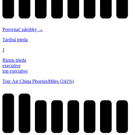
Porovnať zárobky →
Tarifná trieda
J
Biznis trieda
executive
top executive
Top: Air China PhoenixMiles (241%)