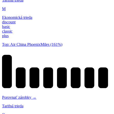
Tarifná trieda
M
Ekonomická trieda
discount
basic
classic
plus
Top: Air China PhoenixMiles (161%)
Porovnať zárobky →
Tarifná trieda