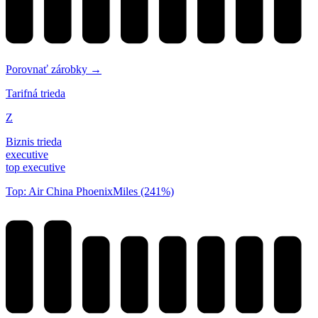
Porovnať zárobky →
Tarifná trieda
Z
Biznis trieda
executive
top executive
Top: Air China PhoenixMiles (241%)