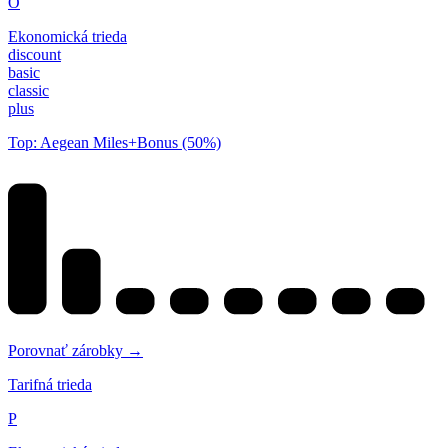
O
Ekonomická trieda
discount
basic
classic
plus
Top: Aegean Miles+Bonus (50%)
Porovnať zárobky →
Tarifná trieda
P