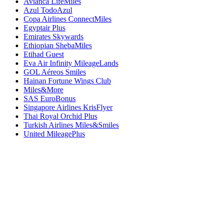
Avianca LifeMiles
Azul TodoAzul
Copa Airlines ConnectMiles
Egyptair Plus
Emirates Skywards
Ethiopian ShebaMiles
Etihad Guest
Eva Air Infinity MileageLands
GOL Aéreos Smiles
Hainan Fortune Wings Club
Miles&More
SAS EuroBonus
Singapore Airlines KrisFlyer
Thai Royal Orchid Plus
Turkish Airlines Miles&Smiles
United MileagePlus