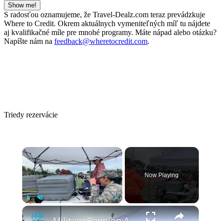
Show me!
S radosťou oznamujeme, že Travel-Dealz.com teraz prevádzkuje
Where to Credit. Okrem aktuálnych vymeniteľných míľ tu nájdete
aj kvalifikačné míle pre mnohé programy. Máte nápad alebo otázku?
Napíšte nám na
feedback@wheretocredit.com
.
Triedy rezervácie
Now Playing
Play
Unmute
Fullscreen
Military Reunion At Relay Race Finish Line | Happily TV