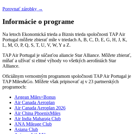
Porovnať zárobky →
Informácie o programe
Na letoch Ekonomická trieda a Biznis trieda spoločnosti TAP Air
Portugal môžete zbierať míle v triedach A, B, C, D, E, G, H, J, K,
L, M, O, P, Q, S, T, U, V, W, Y a Z.
TAP Air Portugal je súčasťou aliancie Star Alliance. Môžete zbierať,
míňať a užívať si elitné výhody vo všetkých aerolíniách Star
Alliance.
Oficiálnym vernostným programom spoločnosti TAP Air Portugal je
TAP Miles&Go. Môžete však pripisovať aj v 23 partnerských
programoch:
Aegean Miles+Bonus
Air Canada Aeroplan
Air Canada Aeroplan 2026
Air China PhoenixMiles
Air India Maharaja Club
ANA Mileage Club
Asiana Club