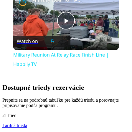
Play
Watch on
Video
Military Reunion At Relay Race Finish Line |
Happily TV
Dostupné triedy rezervácie
Prepnite sa na podrobnú tabuľku pre každú triedu a porovnajte
pripisovanie podľa programu.
21 tried
Tarifná trieda