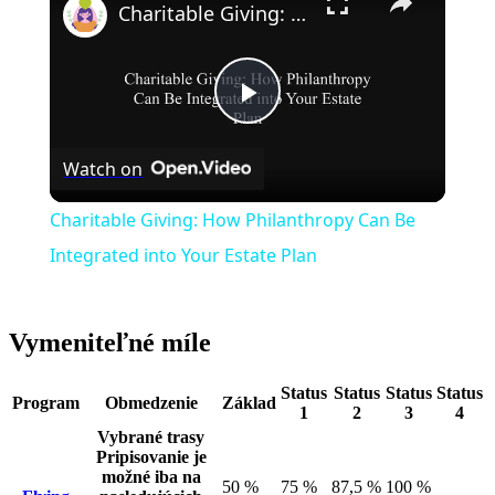
Charitable Giving: How Philanthropy Can Be Integrated into Your Estate Plan
Play
Watch on
Video
Charitable Giving: How Philanthropy Can Be
Integrated into Your Estate Plan
Vymeniteľné míle
Status
Status
Status
Status
Program
Obmedzenie
Základ
1
2
3
4
Vybrané trasy
Pripisovanie je
možné iba na
50 %
75 %
87,5 %
100 %