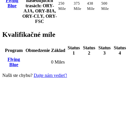
Flying
nasledujúcich
250
375
438
500
Blue
trasách: ORY-
Míle
Míle
Míle
Míle
AJA, ORY-BIA,
ORY-CLY, ORY-
FSC
Kvalifikačné míle
Status
Status
Status
Status
Program
Obmedzenie
Základ
1
2
3
4
Flying
0 Miles
Blue
Našli ste chybu?
Dajte nám vedieť!