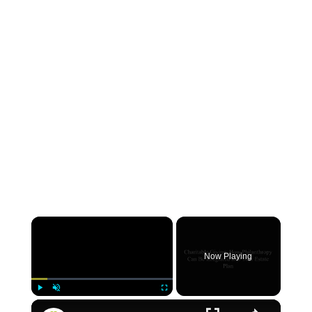
×
Now Playing
×
Play
Unmute
Fullscreen