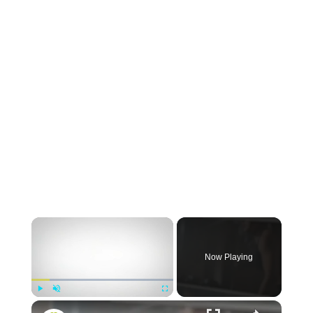
Now Playing
Play
Unmute
Fullscreen