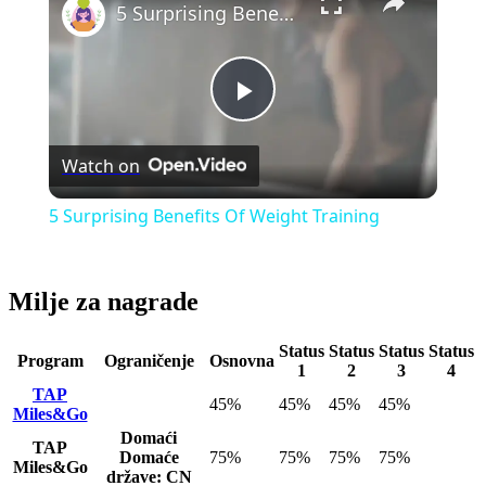
5 Surprising Benefits Of Weight Training
Play
Watch on
Video
5 Surprising Benefits Of Weight Training
Milje za nagrade
Status
Status
Status
Status
Program
Ograničenje
Osnovna
1
2
3
4
TAP
45%
45%
45%
45%
Miles&Go
Domaći
TAP
Domaće
75%
75%
75%
75%
Miles&Go
države: CN