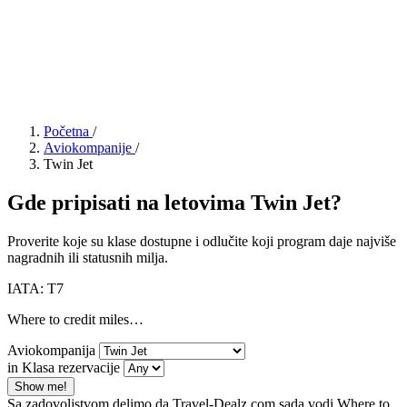
Početna
/
Aviokompanije
/
Twin Jet
Gde pripisati na letovima Twin Jet?
Proverite koje su klase dostupne i odlučite koji program daje najviše
nagradnih ili statusnih milja.
IATA: T7
Where to credit miles…
Aviokompanija
in Klasa rezervacije
Show me!
Sa zadovoljstvom delimo da Travel-Dealz.com sada vodi Where to