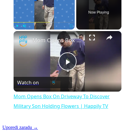
Now Playing
×
Play
Unmute
Fullscreen
Mom Opens Box On Driveway To Discover Military Son Holding Flowers | Happily TV
Play
Watch on
Video
Mom Opens Box On Driveway To Discover
Military Son Holding Flowers | Happily TV
Uporedi zaradu →