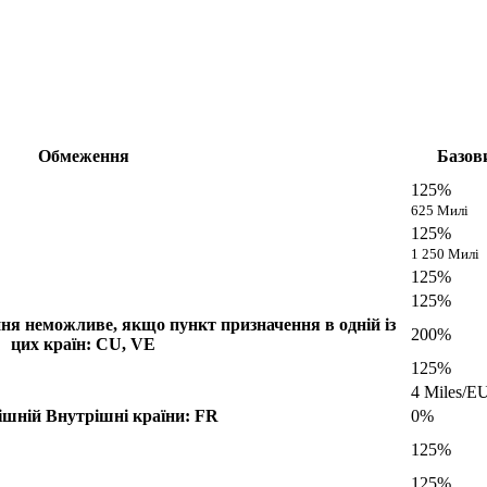
Обмеження
Базов
125%
625 Милі
125%
1 250 Милі
125%
125%
ня неможливе, якщо пункт призначення в одній із
200%
цих країн: CU, VE
125%
4 Miles/E
ішній
Внутрішні країни: FR
0%
125%
125%