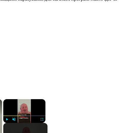
×
×
Play
Unmute
Fullscreen