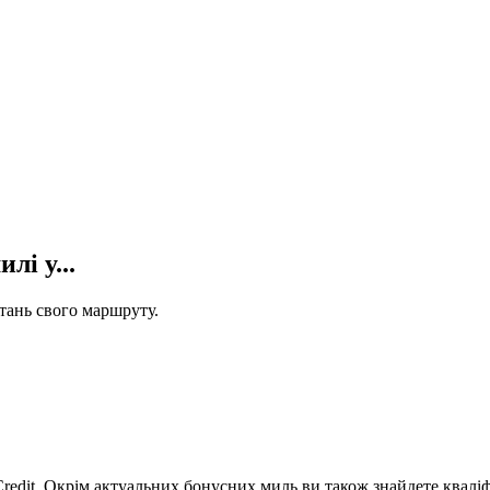
лі у...
стань свого маршруту.
Credit. Окрім актуальних бонусних миль ви також знайдете кваліф