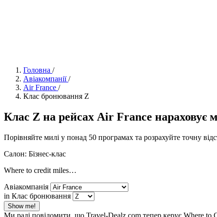
Головна
/
Авіакомпанії
/
Air France
/
Клас бронювання Z
Клас Z на рейсах Air France нараховує ми
Порівняйте милі у понад 50 програмах та розрахуйте точну від
Салон: Бізнес-клас
Where to credit miles…
Авіакомпанія
in Клас бронювання
Show me!
Ми раді повідомити, що Travel-Dealz.com тепер керує Where to 