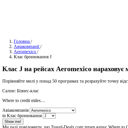
Головна
/
Авіакомпанії
/
Aeromexico
/
Клас бронювання J
Клас J на рейсах Aeromexico нараховує ми
Порівняйте милі у понад 50 програмах та розрахуйте точну від
Салон: Бізнес-клас
Where to credit miles…
Авіакомпанія
in Клас бронювання
Show me!
Ми раді повідомити, що Travel-Dealz.com тепер керує Where to 