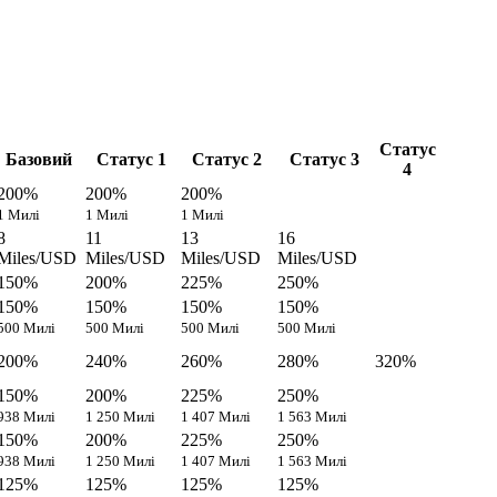
Статус
Базовий
Статус 1
Статус 2
Статус 3
4
200%
200%
200%
1 Милі
1 Милі
1 Милі
8
11
13
16
Miles/USD
Miles/USD
Miles/USD
Miles/USD
150%
200%
225%
250%
150%
150%
150%
150%
500 Милі
500 Милі
500 Милі
500 Милі
200%
240%
260%
280%
320%
150%
200%
225%
250%
938 Милі
1 250 Милі
1 407 Милі
1 563 Милі
150%
200%
225%
250%
938 Милі
1 250 Милі
1 407 Милі
1 563 Милі
125%
125%
125%
125%