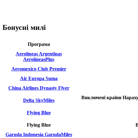
Бонусні милі
Програма
Aerolíneas Argentinas
AerolíneasPlus
Aeromexico Club Premier
Air Europa Suma
China Airlines Dynasty Flyer
Виключені країни
Нараху
Delta SkyMiles
Flying Blue
Flying Blue
Garuda Indonesia GarudaMiles