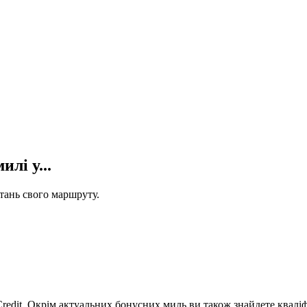
лі у...
стань свого маршруту.
Credit. Окрім актуальних бонусних миль ви також знайдете кваліф