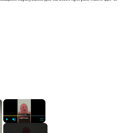
×
×
Play
Unmute
Fullscreen