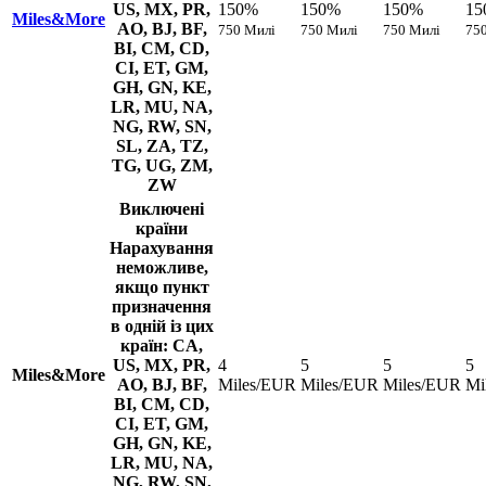
US, MX, PR,
150%
150%
150%
15
Miles&More
AO, BJ, BF,
750 Милі
750 Милі
750 Милі
75
BI, CM, CD,
CI, ET, GM,
GH, GN, KE,
LR, MU, NA,
NG, RW, SN,
SL, ZA, TZ,
TG, UG, ZM,
ZW
Виключені
країни
Нарахування
неможливе,
якщо пункт
призначення
в одній із цих
країн: CA,
US, MX, PR,
4
5
5
5
Miles&More
AO, BJ, BF,
Miles/EUR
Miles/EUR
Miles/EUR
Mi
BI, CM, CD,
CI, ET, GM,
GH, GN, KE,
LR, MU, NA,
NG, RW, SN,