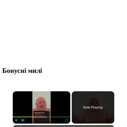
Бонусні милі
Now Playing
Play
Unmute
Fullscreen