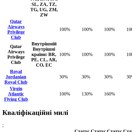
SL, ZA, TZ,
TG, UG, ZM,
ZW
Qatar
Airways
100%
100%
100%
10
Privilege
Club
Внутрішній
Qatar
Внутрішні
Airways
країни: BR,
100%
100%
100%
10
Privilege
PE, CL, AR,
Club
CO, EC
Royal
Jordanian
30%
30%
30%
3
Royal Club
Virgin
Atlantic
100%
130%
160%
Flying Club
Кваліфікаційні милі
;
Статус
Статус
Статус
Ста