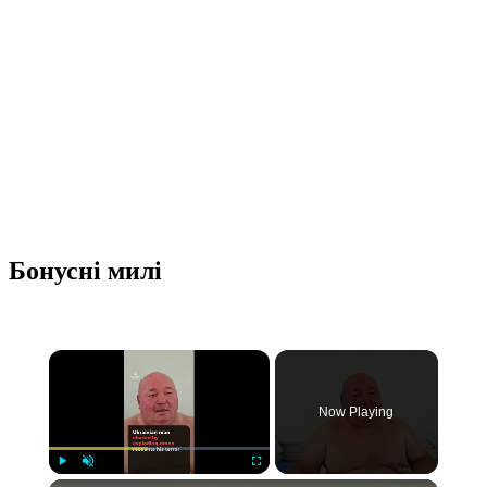
Бонусні милі
Now Playing
Play
Unmute
Fullscreen