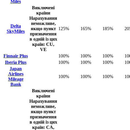
Miles
Виключені
країни
Нарахування
неможливе,
Delta
якщо пункт
125%
165%
185%
20
SkyMiles
призначення
в одній із цих
країн: CU,
VE
Finnair Plus
100%
100%
100%
10
Iberia Plus
100%
100%
100%
10
Japan
Airlines
100%
100%
100%
10
Mileage
Bank
Виключені
країни
Нарахування
неможливе,
якщо пункт
призначення
в одній із цих
країн: CA,