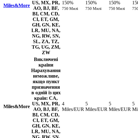
US, MX, PR,
150%
150%
150%
15
Miles&More
AO, BJ, BF,
750 Милі
750 Милі
750 Милі
75
BI, CM, CD,
CI, ET, GM,
GH, GN, KE,
LR, MU, NA,
NG, RW, SN,
SL, ZA, TZ,
TG, UG, ZM,
ZW
Виключені
країни
Нарахування
неможливе,
якщо пункт
призначення
в одній із цих
країн: CA,
US, MX, PR,
4
5
5
5
Miles&More
AO, BJ, BF,
Miles/EUR
Miles/EUR
Miles/EUR
Mi
BI, CM, CD,
CI, ET, GM,
GH, GN, KE,
LR, MU, NA,
NG, RW, SN,