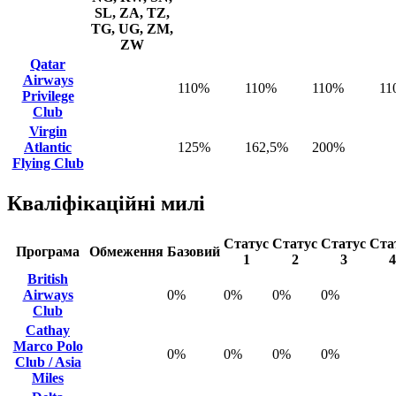
SL, ZA, TZ,
TG, UG, ZM,
ZW
Qatar
Airways
110%
110%
110%
11
Privilege
Club
Virgin
Atlantic
125%
162,5%
200%
Flying Club
Кваліфікаційні милі
Статус
Статус
Статус
Ста
Програма
Обмеження
Базовий
1
2
3
4
British
Airways
0%
0%
0%
0%
Club
Cathay
Marco Polo
0%
0%
0%
0%
Club / Asia
Miles