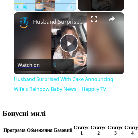
×
Play
Unmute
Fullscreen
Husband Surprised With Cake Announcing Wife's Rainbow Baby News | Happily TV
Play
Watch on
Video
Husband Surprised With Cake Announcing
Wife's Rainbow Baby News | Happily TV
Бонусні милі
Статус
Статус
Статус
Стату
Програма
Обмеження
Базовий
1
2
3
4