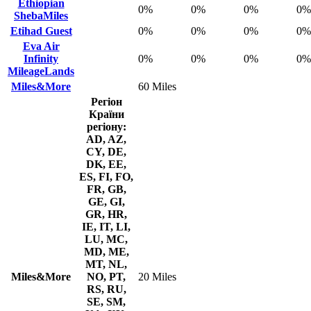
Ethiopian
0%
0%
0%
0%
ShebaMiles
Etihad Guest
0%
0%
0%
0%
Eva Air
Infinity
0%
0%
0%
0%
MileageLands
Miles&More
60 Miles
Регіон
Країни
регіону:
AD, AZ,
CY, DE,
DK, EE,
ES, FI, FO,
FR, GB,
GE, GI,
GR, HR,
IE, IT, LI,
LU, MC,
MD, ME,
MT, NL,
Miles&More
NO, PT,
20 Miles
RS, RU,
SE, SM,