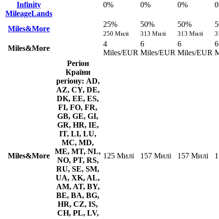
Infinity
0%
0%
0%
MileageLands
25%
50%
50%
Miles&More
250 Милі
313 Милі
313 Милі
3
4
6
6
6
Miles&More
Miles/EUR
Miles/EUR
Miles/EUR
M
Регіон
Країни
регіону: AD,
AZ, CY, DE,
DK, EE, ES,
FI, FO, FR,
GB, GE, GI,
GR, HR, IE,
IT, LI, LU,
MC, MD,
ME, MT, NL,
Miles&More
125 Милі
157 Милі
157 Милі
1
NO, PT, RS,
RU, SE, SM,
UA, XK, AL,
AM, AT, BY,
BE, BA, BG,
HR, CZ, IS,
CH, PL, LV,