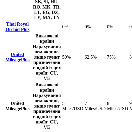
SK, SI, HU,
RO, MK, TR,
LT, EG, DZ,
LY, MA, TN
Thai Royal
0%
0%
0%
Orchid Plus
Виключені
країни
Нарахування
неможливе,
United
якщо пункт
50%
62,5%
75%
8
MileagePlus
призначення
в одній із цих
країн: CU,
VE
Виключені
країни
Нарахування
неможливе,
United
5
7
8
9
якщо пункт
MileagePlus
Miles/USD
Miles/USD
Miles/USD
M
призначення
в одній із цих
країн: CU,
VE