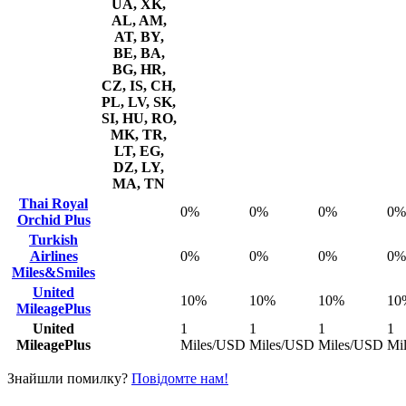
UA, XK,
AL, AM,
AT, BY,
BE, BA,
BG, HR,
CZ, IS, CH,
PL, LV, SK,
SI, HU, RO,
MK, TR,
LT, EG,
DZ, LY,
MA, TN
Thai Royal
0%
0%
0%
0%
Orchid Plus
Turkish
Airlines
0%
0%
0%
0%
Miles&Smiles
United
10%
10%
10%
10
MileagePlus
United
1
1
1
1
MileagePlus
Miles/USD
Miles/USD
Miles/USD
Mi
Знайшли помилку?
Повідомте нам!