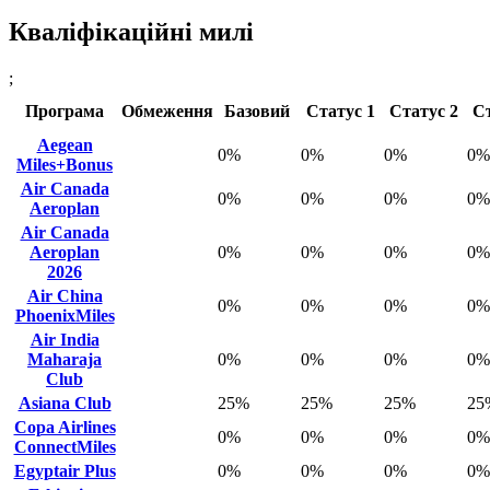
Кваліфікаційні милі
;
Програма
Обмеження
Базовий
Статус 1
Статус 2
Ст
Aegean
0%
0%
0%
0%
Miles+Bonus
Air Canada
0%
0%
0%
0%
Aeroplan
Air Canada
Aeroplan
0%
0%
0%
0%
2026
Air China
0%
0%
0%
0%
PhoenixMiles
Air India
Maharaja
0%
0%
0%
0%
Club
Asiana Club
25%
25%
25%
25
Copa Airlines
0%
0%
0%
0%
ConnectMiles
Egyptair Plus
0%
0%
0%
0%