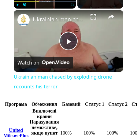
×
Play
Unmute
Fullscreen
Ukrainian man chased by exploding drone recounts his terror
Play
Watch on
Video
Ukrainian man chased by exploding drone
recounts his terror
Програма
Обмеження
Базовий
Статус 1
Статус 2
Ст
Виключені
країни
Нарахування
неможливе,
United
якщо пункт
100%
100%
100%
10
MileagePlus