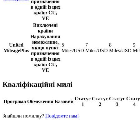
призначення
в одній із цих
країн: CU,
VE
Виключені
країни
Нарахування
неможливе,
United
5
7
8
9
якщо пункт
MileagePlus
Miles/USD
Miles/USD
Miles/USD
Mi
призначення
в одній із цих
країн: CU,
VE
Кваліфікаційні милі
Статус
Статус
Статус
Стату
Програма
Обмеження
Базовий
1
2
3
4
Знайшли помилку?
Повідомте нам!