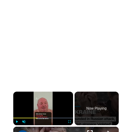
×
Now Playing
×
Play
Unmute
Fullscreen