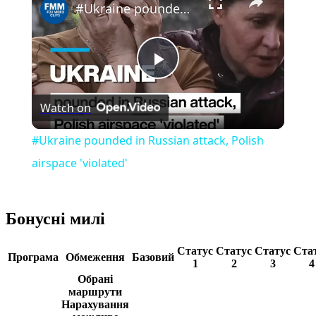
#Ukraine pounded in Russian attack, Polish airspace 'violated'
Play
Watch on
Video
#Ukraine pounded in Russian attack, Polish
airspace 'violated'
Бонусні милі
Статус
Статус
Статус
Ста
Програма
Обмеження
Базовий
1
2
3
4
Обрані
маршрути
Нарахування