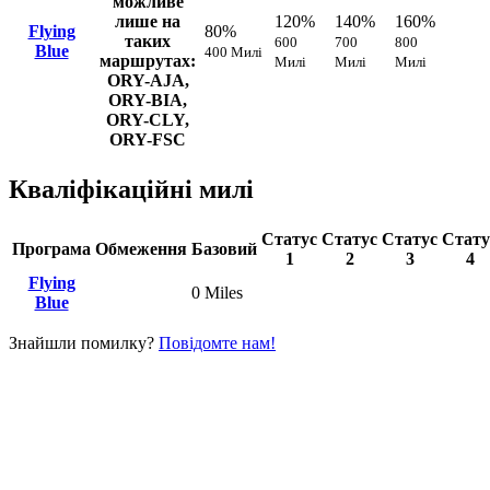
можливе
лише на
120%
140%
160%
Flying
80%
таких
600
700
800
Blue
400 Милі
маршрутах:
Милі
Милі
Милі
ORY-AJA,
ORY-BIA,
ORY-CLY,
ORY-FSC
Кваліфікаційні милі
Статус
Статус
Статус
Стату
Програма
Обмеження
Базовий
1
2
3
4
Flying
0 Miles
Blue
Знайшли помилку?
Повідомте нам!