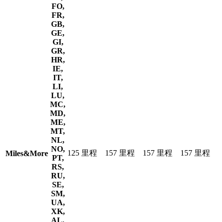
FO,
FR,
GB,
GE,
GI,
GR,
HR,
IE,
IT,
LI,
LU,
MC,
MD,
ME,
MT,
NL,
NO,
125 里程
157 里程
157 里程
157 里程
Miles&More
PT,
RS,
RU,
SE,
SM,
UA,
XK,
AL,