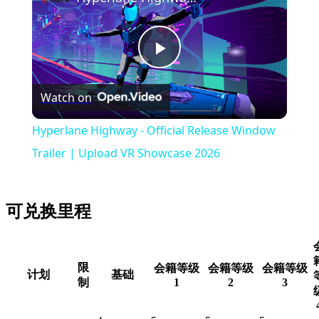
Play
Watch on
Video
Hyperlane Highway - Official Release Window
Trailer | Upload VR Showcase 2026
可兑换里程
限
会籍等级
会籍等级
会籍等级
计划
基础
制
1
2
3