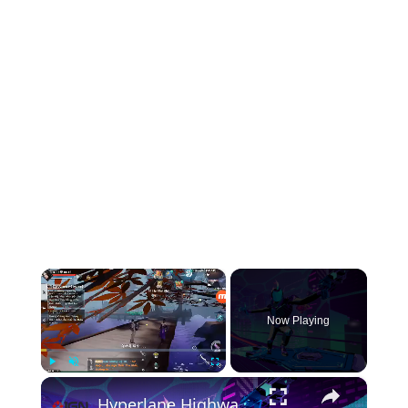
×
Now Playing
×
Play
Unmute
Fullscreen
Hyperlane Highway - Official Release Window Trailer | Upload VR Showcase 2026