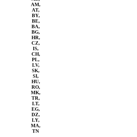
AM,
AT,
BY,
BE,
BA,
BG,
HR,
CZ,
IS,
CH,
PL,
LV,
SK,
SI,
HU,
RO,
MK,
TR,
LT,
EG,
DZ,
LY,
MA,
TN