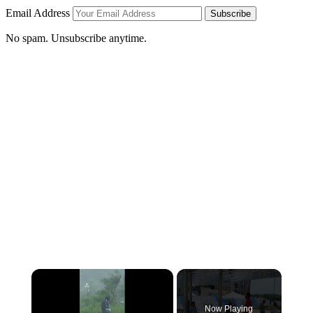
Email Address
Subscribe
No spam. Unsubscribe anytime.
×
Now Playing