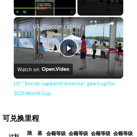
×
Play
Unmute
Fullscreen
US: "Soccer capital of America" gears up for 2026 World Cup.
Play
Watch on
Video
US: "Soccer capital of America" gears up for
2026 World Cup.
可兑换里程
限
基
会籍等级
会籍等级
会籍等级
会籍等级
计划