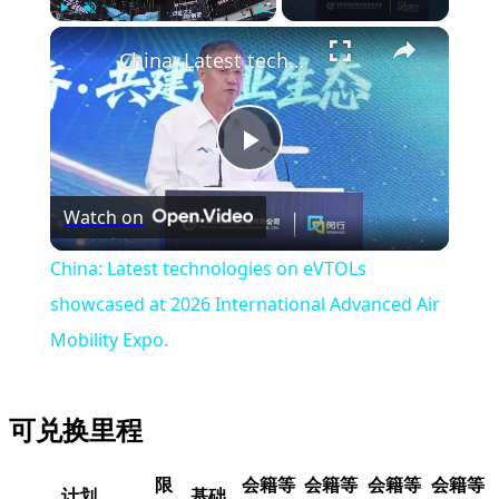
×
Play
Unmute
Fullscreen
China: Latest technologies on eVTOLs showcased at 2026 International Advanced Air Mobility Expo.
Play
Watch on
Video
China: Latest technologies on eVTOLs
showcased at 2026 International Advanced Air
Mobility Expo.
可兑换里程
限
会籍等
会籍等
会籍等
会籍等
计划
基础