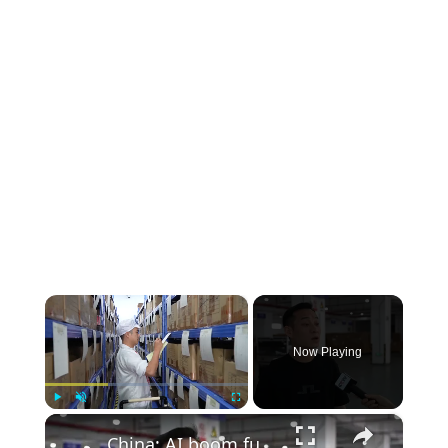
×
Now Playing
×
Play
Unmute
Fullscreen
China: AI boom fuels air freight in south China as exports of related products soar.