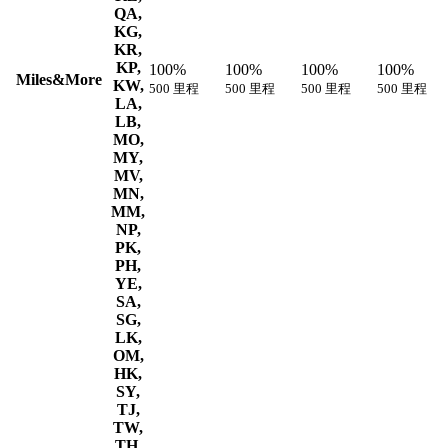
QA,
KG,
KR,
KP,
100%
100%
100%
100%
Miles&More
KW,
500 里程
500 里程
500 里程
500 里程
LA,
LB,
MO,
MY,
MV,
MN,
MM,
NP,
PK,
PH,
YE,
SA,
SG,
LK,
OM,
HK,
SY,
TJ,
TW,
TH,