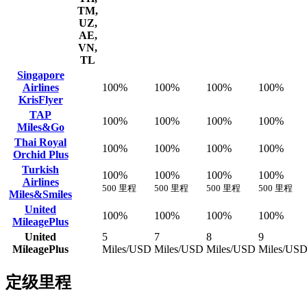
TM,
UZ,
AE,
VN,
TL
Singapore
Airlines
100%
100%
100%
100%
KrisFlyer
TAP
100%
100%
100%
100%
Miles&Go
Thai Royal
100%
100%
100%
100%
Orchid Plus
Turkish
100%
100%
100%
100%
Airlines
500 里程
500 里程
500 里程
500 里程
Miles&Smiles
United
100%
100%
100%
100%
MileagePlus
United
5
7
8
9
MileagePlus
Miles/USD
Miles/USD
Miles/USD
Miles/US
定级里程