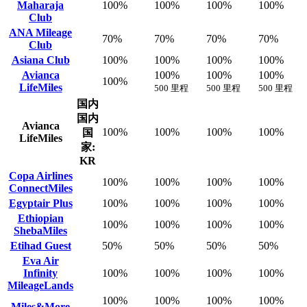
Maharaja
100%
100%
100%
100%
Club
ANA Mileage
70%
70%
70%
70%
Club
Asiana Club
100%
100%
100%
100%
Avianca
100%
100%
100%
100%
LifeMiles
500 里程
500 里程
500 里程
国内
国内
Avianca
100%
100%
100%
100%
国
LifeMiles
家:
KR
Copa Airlines
100%
100%
100%
100%
ConnectMiles
Egyptair Plus
100%
100%
100%
100%
Ethiopian
100%
100%
100%
100%
ShebaMiles
Etihad Guest
50%
50%
50%
50%
Eva Air
Infinity
100%
100%
100%
100%
MileageLands
100%
100%
100%
100%
Miles&More