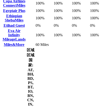
Copa Airlines
100%
100%
100%
100%
ConnectMiles
Egyptair Plus
100%
100%
100%
100%
Ethiopian
100%
100%
100%
100%
ShebaMiles
Etihad Guest
0%
0%
0%
0%
Eva Air
Infinity
100%
100%
100%
100%
MileageLands
Miles&More
60 Miles
区域
区域
国
家:
AF,
BH,
BD,
PS,
BT,
IO,
BN,
CN,
IN,