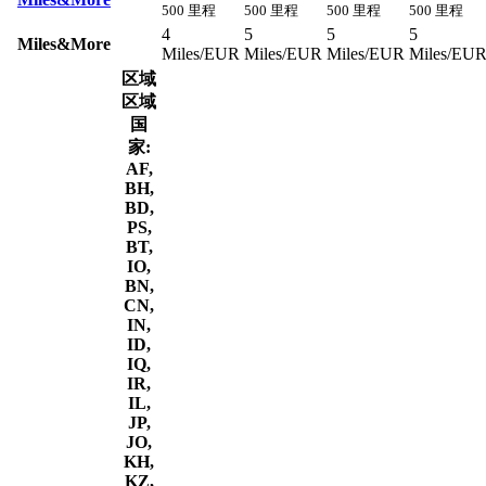
500 里程
500 里程
500 里程
500 里程
4
5
5
5
Miles&More
Miles/EUR
Miles/EUR
Miles/EUR
Miles/EU
区域
区域
国
家:
AF,
BH,
BD,
PS,
BT,
IO,
BN,
CN,
IN,
ID,
IQ,
IR,
IL,
JP,
JO,
KH,
KZ,