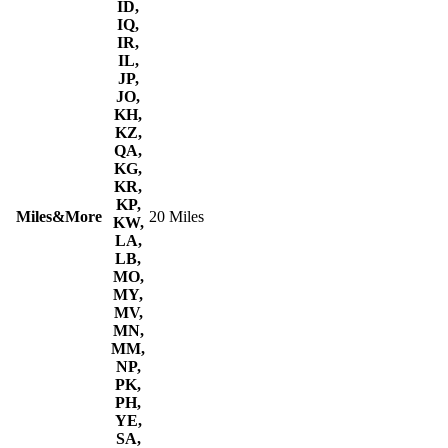
ID,
IQ,
IR,
IL,
JP,
JO,
KH,
KZ,
QA,
KG,
KR,
KP,
Miles&More
20 Miles
KW,
LA,
LB,
MO,
MY,
MV,
MN,
MM,
NP,
PK,
PH,
YE,
SA,