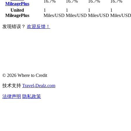
16.7%
16.7%
16.7%
16.7%
MileagePlus
United
1
1
1
1
MileagePlus
Miles/USD
Miles/USD
Miles/USD
Miles/US
发现错误？
欢迎反馈！
© 2026 Where to Credit
技术支持
Travel-Dealz.com
法律声明
隐私政策