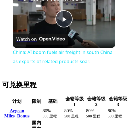
Play
Watch on
Video
China: AI boom fuels air freight in south China
as exports of related products soar.
可兑换里程
会籍等级
会籍等级
会籍等级
计划
限制
基础
1
2
3
Aegean
80%
80%
80%
80%
Miles+Bonus
500 里程
500 里程
500 里程
500 里程
国内