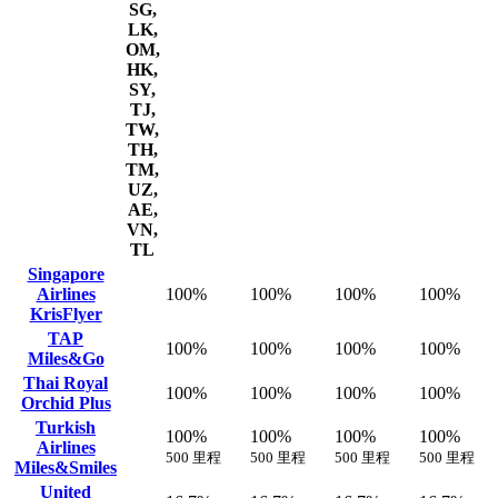
SG,
LK,
OM,
HK,
SY,
TJ,
TW,
TH,
TM,
UZ,
AE,
VN,
TL
Singapore
Airlines
100%
100%
100%
100%
KrisFlyer
TAP
100%
100%
100%
100%
Miles&Go
Thai Royal
100%
100%
100%
100%
Orchid Plus
Turkish
100%
100%
100%
100%
Airlines
500 里程
500 里程
500 里程
500 里程
Miles&Smiles
United