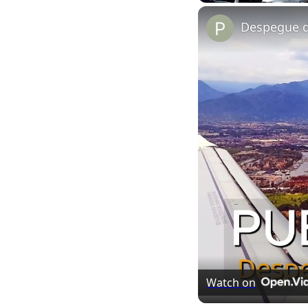
Play
Unmute
Despegue de
Watch on