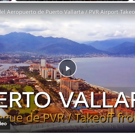
Fullscreen
l Aeropuerto de Puerto Vallarta / PVR Airport Takeo
Play
Video