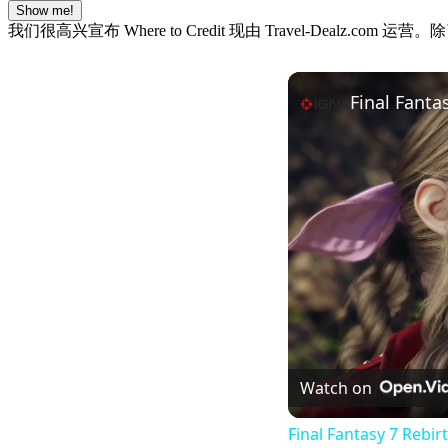
Show me!
我们很高兴宣布 Where to Credit 现由 Travel-De
Final Fant
Watch on
Final Fantasy 7 Reb