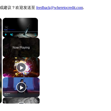
。有想法或建议？欢迎发送至
feedback@wheretocredit.com
.
×
×
Play
Unmute
Fullscreen
Now Playing