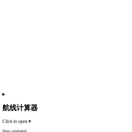
航线计算器
Click to open
▾
Stay updated