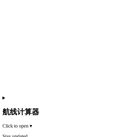
航线计算器
Click to open
▾
Stay updated