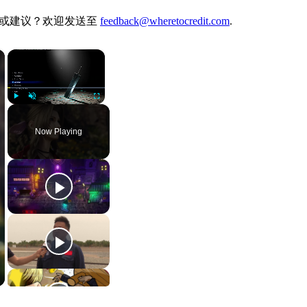
。有想法或建议？欢迎发送至
feedback@wheretocredit.com
.
×
×
Play
Unmute
Fullscreen
Now Playing