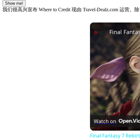
Show me!
我们很高兴宣布 Where to Credit 现由 Travel-De
Final Fant
Watch on
Final Fantasy 7 Reb