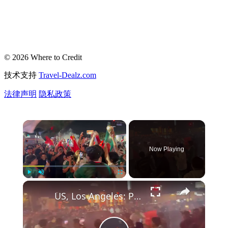
© 2026 Where to Credit
技术支持
Travel-Dealz.com
法律声明
隐私政策
Now Playing
Play
Unmute
Fullscreen
US, Los Angeles: Pacoima Mexico Fans Celebrate World Cup Victory Part 2.