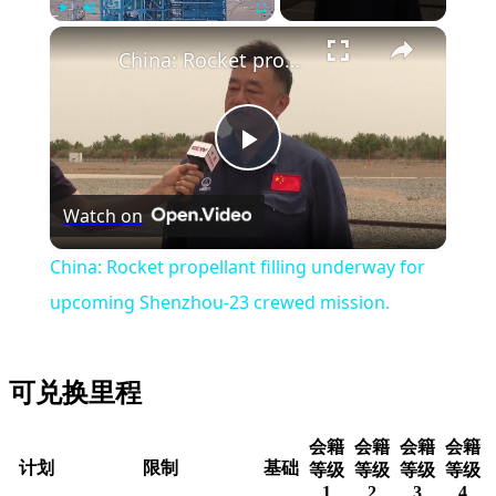
Play
Unmute
Fullscreen
China: Rocket propellant filling underway for upcoming Shenzhou-23 crewed mission.
Play
Watch on
Video
China: Rocket propellant filling underway for
upcoming Shenzhou-23 crewed mission.
可兑换里程
会籍
会籍
会籍
会籍
计划
限制
基础
等级
等级
等级
等级
1
2
3
4