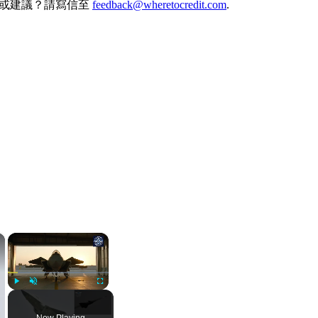
何想法或建議？請寫信至
feedback@wheretocredit.com
.
×
×
Play
Unmute
Fullscreen
Now Playing