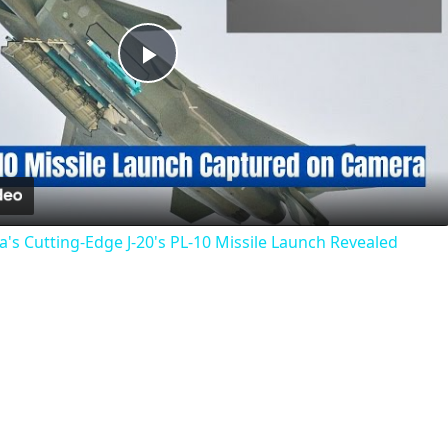
Play
Video
a's Cutting-Edge J-20's PL-10 Missile Launch Revealed