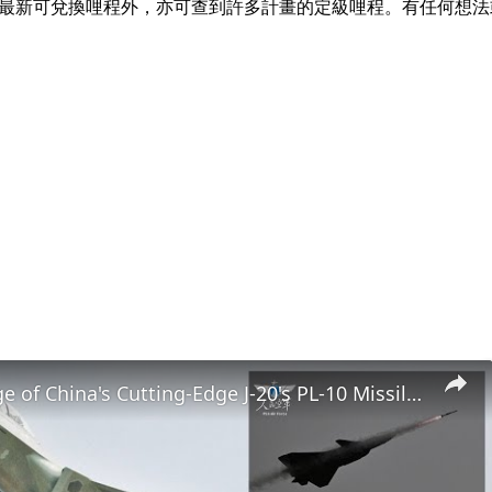
alz.com 經營。除最新可兌換哩程外，亦可查到許多計畫的定級哩程。有任
Rare Footage of China's Cutting-Edge J-20's PL-10 Missile Launch Revealed