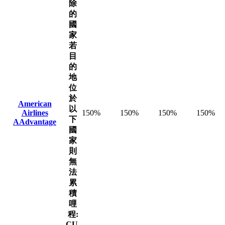
除
的
國
家
若
目
的
地
位
於
American
以
Airlines
150%
150%
150%
150%
下
AAdvantage
國
家
則
無
法
累
積
哩
程:
CU,