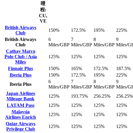
哩
程:
CU,
VE
British Airways
150%
172.5%
195%
225%
Club
British Airways
6
7
8
9
Club
Miles/GBP
Miles/GBP
Miles/GBP
Miles/G
Cathay Marco
Polo Club / Asia
125%
125%
125%
125%
Miles
Finnair Plus
150%
165%
172.5%
187.5%
Iberia Plus
150%
172.5%
195%
225%
6
7
8
9
Iberia Plus
Miles/GBP
Miles/GBP
Miles/GBP
Miles/G
Japan Airlines
125%
193.75%
256.25%
256.25%
Mileage Bank
LATAM Pass
125%
125%
125%
125%
Malaysia
125%
125%
125%
125%
Airlines Enrich
Qatar Airways
125%
125%
125%
125%
Privilege Club