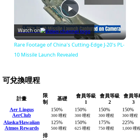
Play
Watch on
Video
Rare Footage of China's Cutting-Edge J-20's PL-
10 Missile Launch Revealed
可兌換哩程
限
會員等級
會員等級
會員等
計畫
基礎
制
1
2
3
Aer Lingus
150%
150%
150%
150%
AerClub
300 哩程
300 哩程
300 哩程
300 哩程
Alaska/Hawaiian
125%
150%
175%
225%
Atmos Rewards
500 哩程
625 哩程
750 哩程
1,000 哩
排