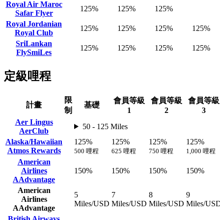
Royal Air Maroc
125%
125%
125%
Safar Flyer
Royal Jordanian
125%
125%
125%
125%
Royal Club
SriLankan
125%
125%
125%
125%
FlySmiLes
定級哩程
限
會員等級
會員等級
會員等級
計畫
基礎
制
1
2
3
Aer Lingus
50 - 125 Miles
AerClub
Alaska/Hawaiian
125%
125%
125%
125%
Atmos Rewards
500 哩程
625 哩程
750 哩程
1,000 哩程
American
Airlines
150%
150%
150%
150%
AAdvantage
American
5
7
8
9
Airlines
Miles/USD
Miles/USD
Miles/USD
Miles/US
AAdvantage
British Airways