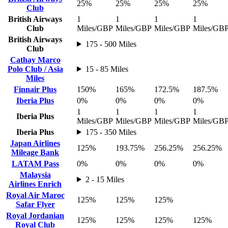
25%
25%
25%
25%
Club
British Airways
1
1
1
1
Club
Miles/GBP
Miles/GBP
Miles/GBP
Miles/GB
British Airways
175 - 500 Miles
Club
Cathay Marco
Polo Club / Asia
15 - 85 Miles
Miles
Finnair Plus
150%
165%
172.5%
187.5%
Iberia Plus
0%
0%
0%
0%
1
1
1
1
Iberia Plus
Miles/GBP
Miles/GBP
Miles/GBP
Miles/GB
Iberia Plus
175 - 350 Miles
Japan Airlines
125%
193.75%
256.25%
256.25%
Mileage Bank
LATAM Pass
0%
0%
0%
0%
Malaysia
2 - 15 Miles
Airlines Enrich
Royal Air Maroc
125%
125%
125%
Safar Flyer
Royal Jordanian
125%
125%
125%
125%
Royal Club