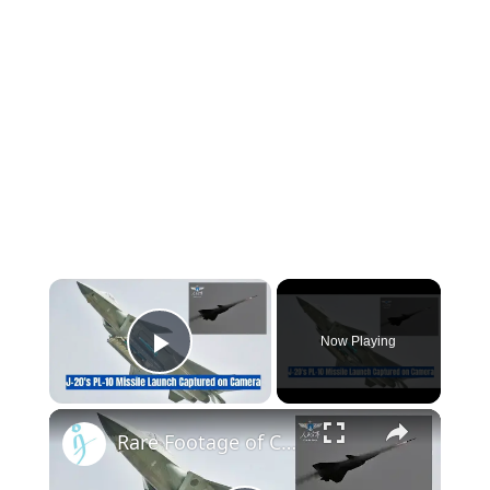
Now Playing
Play Video
Rare Footage of China's Cutting-Edge J-20's PL-10 Missile Launch Revealed