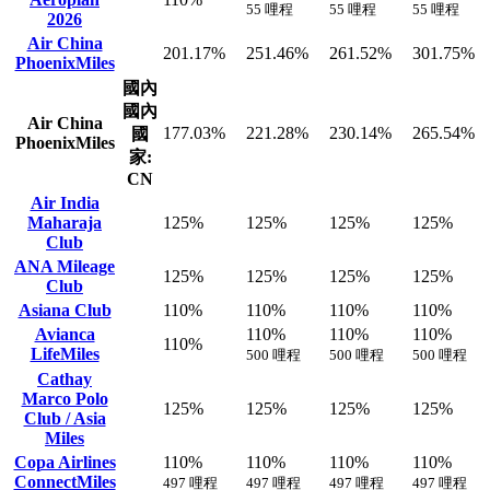
55 哩程
55 哩程
55 哩程
2026
Air China
201.17%
251.46%
261.52%
301.75%
PhoenixMiles
國內
國內
Air China
177.03%
221.28%
230.14%
265.54%
國
PhoenixMiles
家:
CN
Air India
Maharaja
125%
125%
125%
125%
Club
ANA Mileage
125%
125%
125%
125%
Club
Asiana Club
110%
110%
110%
110%
Avianca
110%
110%
110%
110%
LifeMiles
500 哩程
500 哩程
500 哩程
Cathay
Marco Polo
125%
125%
125%
125%
Club / Asia
Miles
Copa Airlines
110%
110%
110%
110%
ConnectMiles
497 哩程
497 哩程
497 哩程
497 哩程