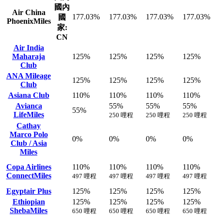
國內
Air China
177.03%
177.03%
177.03%
177.03%
國
PhoenixMiles
家:
CN
Air India
Maharaja
125%
125%
125%
125%
Club
ANA Mileage
125%
125%
125%
125%
Club
Asiana Club
110%
110%
110%
110%
Avianca
55%
55%
55%
55%
LifeMiles
250 哩程
250 哩程
250 哩程
Cathay
Marco Polo
0%
0%
0%
0%
Club / Asia
Miles
Copa Airlines
110%
110%
110%
110%
ConnectMiles
497 哩程
497 哩程
497 哩程
497 哩程
Egyptair Plus
125%
125%
125%
125%
Ethiopian
125%
125%
125%
125%
ShebaMiles
650 哩程
650 哩程
650 哩程
650 哩程