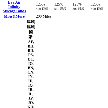
Eva Air
125%
125%
125%
125%
Infinity
500 哩程
500 哩程
500 哩程
500 哩程
MileageLands
Miles&More
200 Miles
區域
區域
國
家:
AF,
BH,
BD,
PS,
BT,
IO,
BN,
CN,
IN,
ID,
IQ,
IR,
IL,
JP,
JO,
KH,