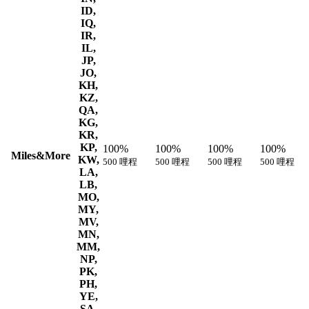
ID,
IQ,
IR,
IL,
JP,
JO,
KH,
KZ,
QA,
KG,
KR,
KP,
100%
100%
100%
100%
Miles&More
KW,
500 哩程
500 哩程
500 哩程
500 哩程
LA,
LB,
MO,
MY,
MV,
MN,
MM,
NP,
PK,
PH,
YE,
SA,