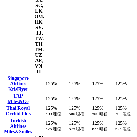
SG,
LK,
OM,
HK,
SY,
TJ,
TW,
TH,
TM,
UZ,
AE,
VN,
TL
Singapore
Airlines
125%
125%
125%
125%
KrisFlyer
TAP
125%
125%
125%
125%
Miles&Go
Thai Royal
125%
125%
125%
125%
Orchid Plus
500 哩程
500 哩程
500 哩程
500 哩程
Turkish
125%
125%
125%
125%
Airlines
625 哩程
625 哩程
625 哩程
625 哩程
Miles&Smiles