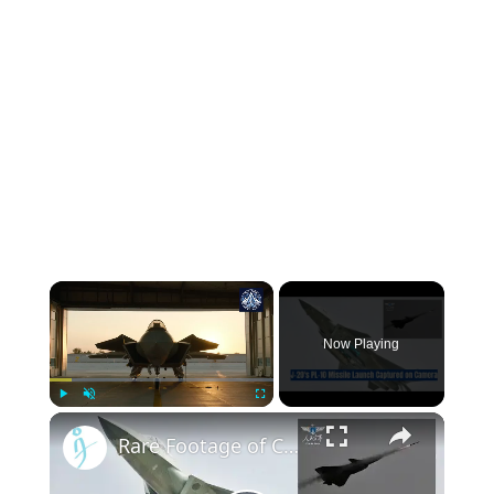
Now Playing
Play
Unmute
Fullscreen
Rare Footage of China's Cutting-Edge J-20's PL-10 Missile Launch Revealed