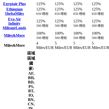
Egyptair Plus
125%
125%
125%
125%
Ethiopian
125%
125%
125%
125%
ShebaMiles
650 哩程
650 哩程
650 哩程
650 哩程
Eva Air
125%
125%
125%
125%
Infinity
500 哩程
500 哩程
500 哩程
500 哩程
MileageLands
100%
100%
100%
100%
Miles&More
500 哩程
500 哩程
500 哩程
500 哩程
4
5
5
5
Miles&More
Miles/EUR
Miles/EUR
Miles/EUR
Miles/EU
區域
區域
國
家:
AF,
BH,
BD,
PS,
BT,
IO,
BN,
CN,
IN,