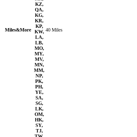
KZ,
QA,
KG,
KR,
KP,
Miles&More
40 Miles
KW,
LA,
LB,
MO,
MY,
MV,
MN,
MM,
NP,
PK,
PH,
YE,
SA,
SG,
LK,
OM,
HK,
SY,
TJ,
TW,