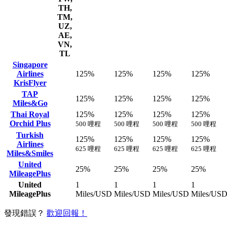
TH,
TM,
UZ,
AE,
VN,
TL
Singapore
Airlines
125%
125%
125%
125%
KrisFlyer
TAP
125%
125%
125%
125%
Miles&Go
Thai Royal
125%
125%
125%
125%
Orchid Plus
500 哩程
500 哩程
500 哩程
500 哩程
Turkish
125%
125%
125%
125%
Airlines
625 哩程
625 哩程
625 哩程
625 哩程
Miles&Smiles
United
25%
25%
25%
25%
MileagePlus
United
1
1
1
1
MileagePlus
Miles/USD
Miles/USD
Miles/USD
Miles/US
發現錯誤？
歡迎回報！