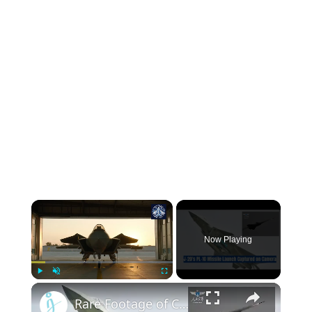
Now Playing
Play
Unmute
Fullscreen
Rare Footage of China's Cutting-Edge J-20's PL-10 Missile Launch Revealed