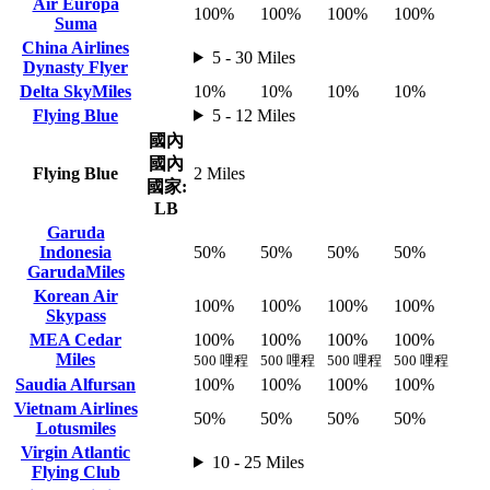
Air Europa
100%
100%
100%
100%
Suma
China Airlines
5 - 30 Miles
Dynasty Flyer
Delta SkyMiles
10%
10%
10%
10%
Flying Blue
5 - 12 Miles
國內
國內
Flying Blue
2 Miles
國家:
LB
Garuda
Indonesia
50%
50%
50%
50%
GarudaMiles
Korean Air
100%
100%
100%
100%
Skypass
MEA Cedar
100%
100%
100%
100%
Miles
500 哩程
500 哩程
500 哩程
500 哩程
Saudia Alfursan
100%
100%
100%
100%
Vietnam Airlines
50%
50%
50%
50%
Lotusmiles
Virgin Atlantic
10 - 25 Miles
Flying Club