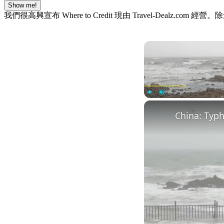
Show me!
我們很高興宣布 Where to Credit 現由 Travel-De
Play
Unmute
China: Typh