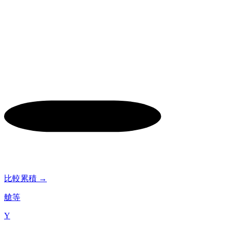
比較累積 →
艙等
Y