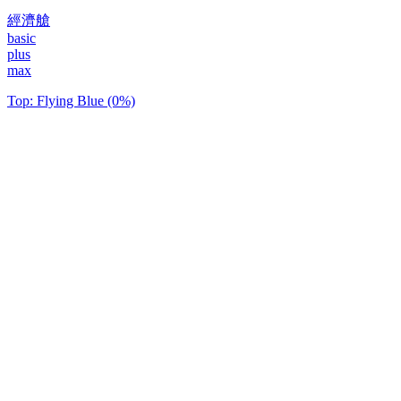
經濟艙
basic
plus
max
Top: Flying Blue (0%)