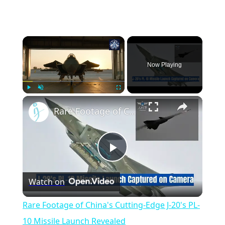
Now Playing
Play
Unmute
Fullscreen
Rare Footage of China's Cutting-Edge J-20's PL-10 Missile Launch Revealed
Play
Watch on
Video
Rare Footage of China's Cutting-Edge J-20's PL-
10 Missile Launch Revealed