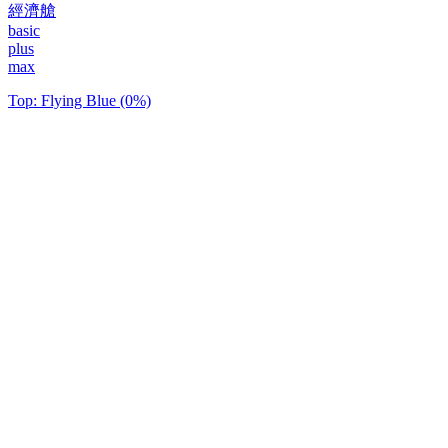
經濟艙
basic
plus
max
Top: Flying Blue (0%)