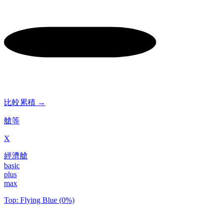
比較累積 →
艙等
X
經濟艙
basic
plus
max
Top: Flying Blue (0%)