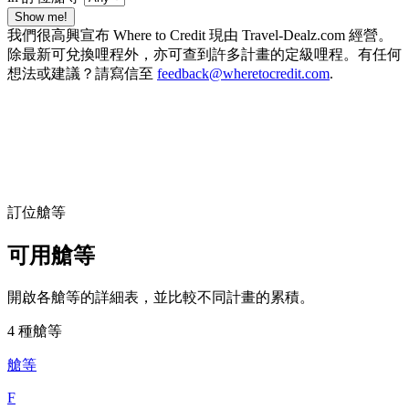
Show me!
我們很高興宣布 Where to Credit 現由 Travel-Dealz.com 經營。
除最新可兌換哩程外，亦可查到許多計畫的定級哩程。有任何
想法或建議？請寫信至
feedback@wheretocredit.com
.
訂位艙等
可用艙等
開啟各艙等的詳細表，並比較不同計畫的累積。
4 種艙等
艙等
F