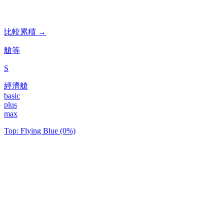
比較累積 →
艙等
S
經濟艙
basic
plus
max
Top: Flying Blue (0%)