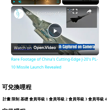
×
Play
Unmute
Fullscreen
Rare Footage of China's Cutting-Edge J-20's PL-10 Missile Launch Revealed
Play
Watch on
Video
Rare Footage of China's Cutting-Edge J-20's PL-
10 Missile Launch Revealed
可兌換哩程
計畫
限制
基礎
會員等級 1
會員等級 2
會員等級 3
會員等級 4