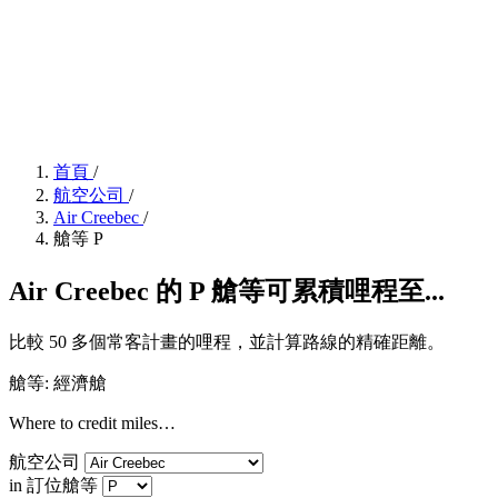
首頁
/
航空公司
/
Air Creebec
/
艙等 P
Air Creebec 的 P 艙等可累積哩程至...
比較 50 多個常客計畫的哩程，並計算路線的精確距離。
艙等: 經濟艙
Where to credit miles…
航空公司
in 訂位艙等