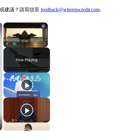
何想法或建議？請寫信至
feedback@wheretocredit.com
.
×
×
Play
Unmute
Fullscreen
Now Playing