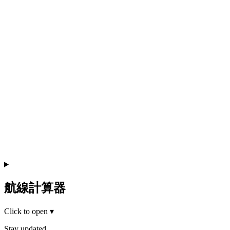
航線計算器
Click to open
▾
Stay updated