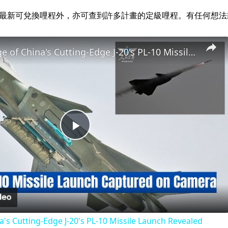
alz.com 經營。除最新可兌換哩程外，亦可查到許多計畫的定級哩程。有任
Rare Footage of China's Cutting-Edge J-20's PL-10 Missile Launch Revealed
Play
Video
a's Cutting-Edge J-20's PL-10 Missile Launch Revealed