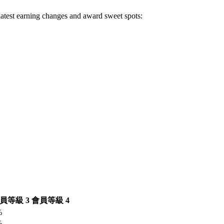
 latest earning changes and award sweet spots:
員等級 3
會員等級 4
%
%