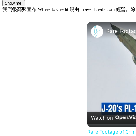
Show me!
我們很高興宣布 Where to Credit 現由 Travel-De
Watch on
Rare Footage of Chin