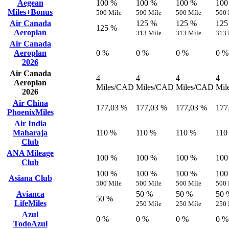
Aegean
100 %
100 %
100 %
100
Miles+Bonus
500 Míle
500 Míle
500 Míle
500 
Air Canada
125 %
125 %
125
125 %
Aeroplan
313 Míle
313 Míle
313 
Air Canada
Aeroplan
0 %
0 %
0 %
0 %
2026
Air Canada
4
4
4
4
Aeroplan
Miles/CAD
Miles/CAD
Miles/CAD
Mil
2026
Air China
177,03 %
177,03 %
177,03 %
177
PhoenixMiles
Air India
Maharaja
110 %
110 %
110 %
110
Club
ANA Mileage
100 %
100 %
100 %
100
Club
100 %
100 %
100 %
100
Asiana Club
500 Míle
500 Míle
500 Míle
500 
Avianca
50 %
50 %
50 
50 %
LifeMiles
250 Míle
250 Míle
250 
Azul
0 %
0 %
0 %
0 %
TodoAzul