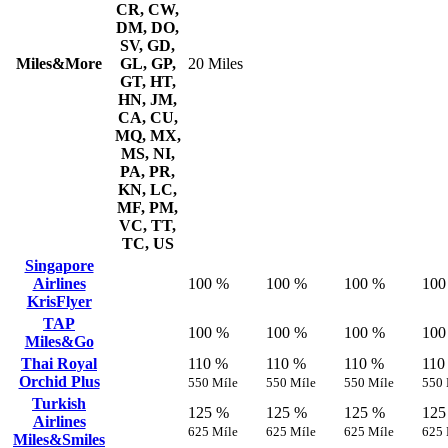
CR, CW,
DM, DO,
SV, GD,
Miles&More
GL, GP,
20 Miles
GT, HT,
HN, JM,
CA, CU,
MQ, MX,
MS, NI,
PA, PR,
KN, LC,
MF, PM,
VC, TT,
TC, US
Singapore
Airlines
100 %
100 %
100 %
100
KrisFlyer
TAP
100 %
100 %
100 %
100
Miles&Go
Thai Royal
110 %
110 %
110 %
110
Orchid Plus
550 Míle
550 Míle
550 Míle
550 
Turkish
125 %
125 %
125 %
125
Airlines
625 Míle
625 Míle
625 Míle
625 
Miles&Smiles