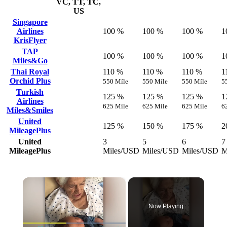
VC, TT, TC,
US
Singapore
Airlines
100 %
100 %
100 %
1
KrisFlyer
TAP
100 %
100 %
100 %
1
Miles&Go
Thai Royal
110 %
110 %
110 %
1
Orchid Plus
550 Míle
550 Míle
550 Míle
5
Turkish
125 %
125 %
125 %
1
Airlines
625 Míle
625 Míle
625 Míle
6
Miles&Smiles
United
125 %
150 %
175 %
2
MileagePlus
United
3
5
6
7
MileagePlus
Miles/USD
Miles/USD
Miles/USD
M
×
Now Playing