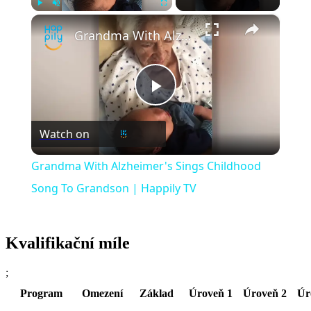
×
Play
Unmute
Fullscreen
Grandma With Alzheimer's Sings Childhood Song To Grandson | Happily TV
Play
Watch on
Video
Grandma With Alzheimer's Sings Childhood
Song To Grandson | Happily TV
Kvalifikační míle
;
Program
Omezení
Základ
Úroveň 1
Úroveň 2
Úr