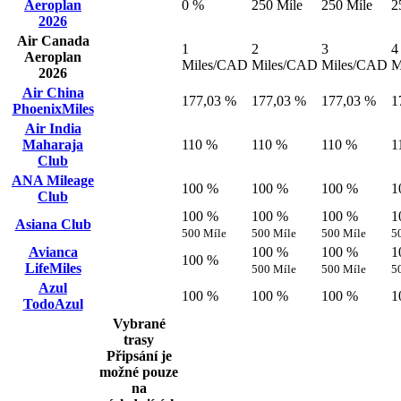
Aeroplan
0 %
250 Míle
250 Míle
2
2026
Air Canada
1
2
3
4
Aeroplan
Miles/CAD
Miles/CAD
Miles/CAD
M
2026
Air China
177,03 %
177,03 %
177,03 %
1
PhoenixMiles
Air India
Maharaja
110 %
110 %
110 %
1
Club
ANA Mileage
100 %
100 %
100 %
1
Club
100 %
100 %
100 %
1
Asiana Club
500 Míle
500 Míle
500 Míle
5
Avianca
100 %
100 %
1
100 %
LifeMiles
500 Míle
500 Míle
5
Azul
100 %
100 %
100 %
1
TodoAzul
Vybrané
trasy
Připsání je
možné pouze
na