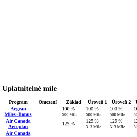
Uplatnitelné míle
Program
Omezení
Základ
Úroveň 1
Úroveň 2
Aegean
100 %
100 %
100 %
1
Miles+Bonus
500 Míle
500 Míle
500 Míle
5
Air Canada
125 %
125 %
1
125 %
Aeroplan
313 Míle
313 Míle
3
Air Canada