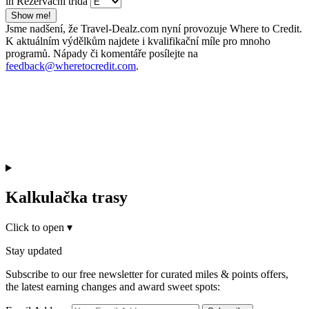
in Rezervační třída
Show me!
Jsme nadšení, že Travel-Dealz.com nyní provozuje Where to Credit.
K aktuálním výdělkům najdete i kvalifikační míle pro mnoho
programů. Nápady či komentáře posílejte na
feedback@wheretocredit.com
.
Kalkulačka trasy
Click to open
▾
Stay updated
Subscribe to our free newsletter for curated miles & points offers,
the latest earning changes and award sweet spots: