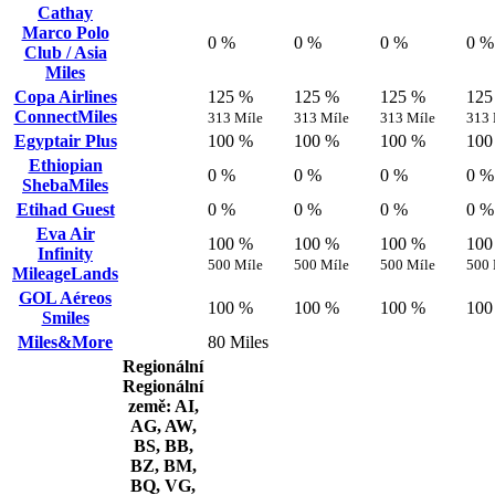
Cathay
Marco Polo
0 %
0 %
0 %
0 %
Club / Asia
Miles
Copa Airlines
125 %
125 %
125 %
125
ConnectMiles
313 Míle
313 Míle
313 Míle
313 
Egyptair Plus
100 %
100 %
100 %
100
Ethiopian
0 %
0 %
0 %
0 %
ShebaMiles
Etihad Guest
0 %
0 %
0 %
0 %
Eva Air
100 %
100 %
100 %
100
Infinity
500 Míle
500 Míle
500 Míle
500 
MileageLands
GOL Aéreos
100 %
100 %
100 %
100
Smiles
Miles&More
80 Miles
Regionální
Regionální
země: AI,
AG, AW,
BS, BB,
BZ, BM,
BQ, VG,