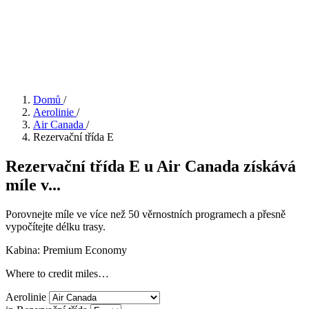
Domů
/
Aerolinie
/
Air Canada
/
Rezervační třída E
Rezervační třída E u Air Canada získává
míle v...
Porovnejte míle ve více než 50 věrnostních programech a přesně
vypočítejte délku trasy.
Kabina: Premium Economy
Where to credit miles…
Aerolinie