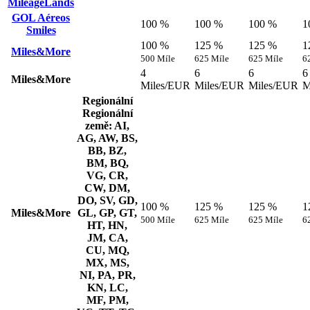
MileageLands
GOL Aéreos
100 %
100 %
100 %
1
Smiles
100 %
125 %
125 %
1
Miles&More
500 Míle
625 Míle
625 Míle
6
4
6
6
6
Miles&More
Miles/EUR
Miles/EUR
Miles/EUR
M
Regionální
Regionální
země: AI,
AG, AW, BS,
BB, BZ,
BM, BQ,
VG, CR,
CW, DM,
DO, SV, GD,
100 %
125 %
125 %
1
Miles&More
GL, GP, GT,
500 Míle
625 Míle
625 Míle
6
HT, HN,
JM, CA,
CU, MQ,
MX, MS,
NI, PA, PR,
KN, LC,
MF, PM,