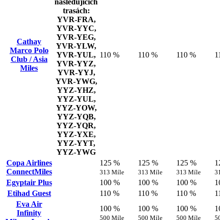
následujících
trasách:
YVR-FRA,
YVR-YYC,
YVR-YEG,
Cathay
YVR-YLW,
Marco Polo
YVR-YUL,
110 %
110 %
110 %
1
Club / Asia
YVR-YYZ,
Miles
YVR-YYJ,
YVR-YWG,
YYZ-YHZ,
YYZ-YUL,
YYZ-YOW,
YYZ-YQB,
YYZ-YQR,
YYZ-YXE,
YYZ-YYT,
YYZ-YWG
Copa Airlines
125 %
125 %
125 %
1
ConnectMiles
313 Míle
313 Míle
313 Míle
3
Egyptair Plus
100 %
100 %
100 %
1
Etihad Guest
110 %
110 %
110 %
1
Eva Air
100 %
100 %
100 %
1
Infinity
500 Míle
500 Míle
500 Míle
5