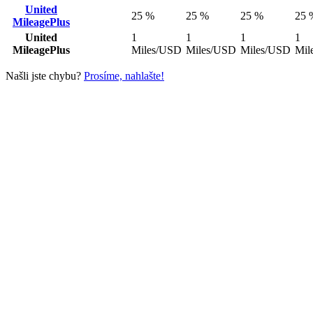
United
25 %
25 %
25 %
25 
MileagePlus
United
1
1
1
1
MileagePlus
Miles/USD
Miles/USD
Miles/USD
Mil
Našli jste chybu?
Prosíme, nahlašte!