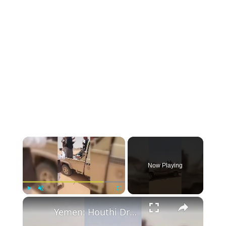
Now Playing
Play
Unmute
Fullscreen
Yemen: Houthi Drone Reportedly Downed Amid Tribal Mobilization in Yemen.