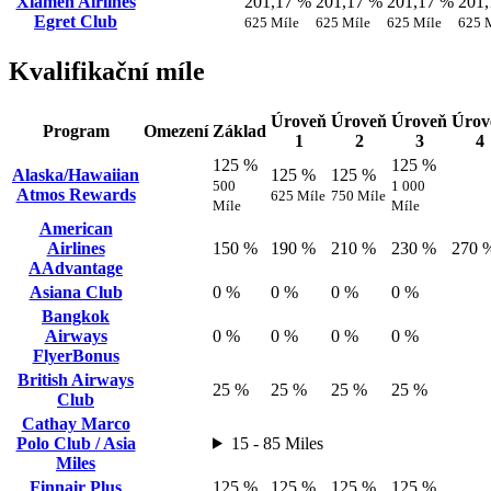
Xiamen Airlines
201,17 %
201,17 %
201,17 %
201
Egret Club
625 Míle
625 Míle
625 Míle
625 
Kvalifikační míle
Úroveň
Úroveň
Úroveň
Úrov
Program
Omezení
Základ
1
2
3
4
125 %
125 %
Alaska/Hawaiian
125 %
125 %
500
1 000
Atmos Rewards
625 Míle
750 Míle
Míle
Míle
American
Airlines
150 %
190 %
210 %
230 %
270 
AAdvantage
Asiana Club
0 %
0 %
0 %
0 %
Bangkok
Airways
0 %
0 %
0 %
0 %
FlyerBonus
British Airways
25 %
25 %
25 %
25 %
Club
Cathay Marco
Polo Club / Asia
15 - 85 Miles
Miles
Finnair Plus
125 %
125 %
125 %
125 %