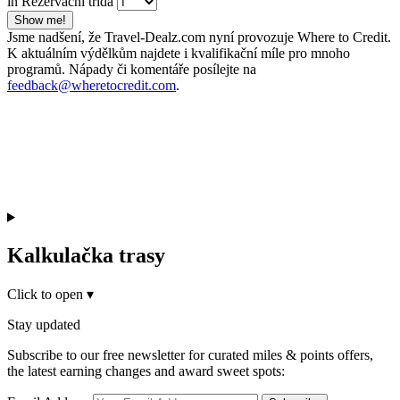
in Rezervační třída
Show me!
Jsme nadšení, že Travel-Dealz.com nyní provozuje Where to Credit.
K aktuálním výdělkům najdete i kvalifikační míle pro mnoho
programů. Nápady či komentáře posílejte na
feedback@wheretocredit.com
.
Kalkulačka trasy
Click to open
▾
Stay updated
Subscribe to our free newsletter for curated miles & points offers,
the latest earning changes and award sweet spots: