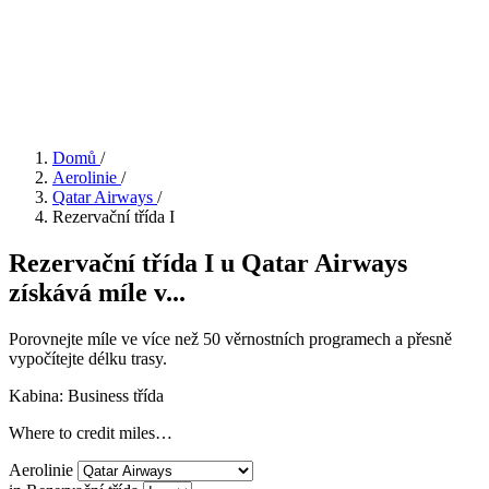
Domů
/
Aerolinie
/
Qatar Airways
/
Rezervační třída I
Rezervační třída I u Qatar Airways
získává míle v...
Porovnejte míle ve více než 50 věrnostních programech a přesně
vypočítejte délku trasy.
Kabina: Business třída
Where to credit miles…
Aerolinie