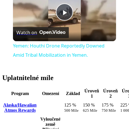
Play
Watch on
Video
Yemen: Houthi Drone Reportedly Downed
Amid Tribal Mobilization in Yemen.
Uplatnitelné míle
Úroveň
Úroveň
Úr
Program
Omezení
Základ
1
2
Alaska/Hawaiian
125 %
150 %
175 %
225
Atmos Rewards
500 Míle
625 Míle
750 Míle
1 000
Vyloučené
země