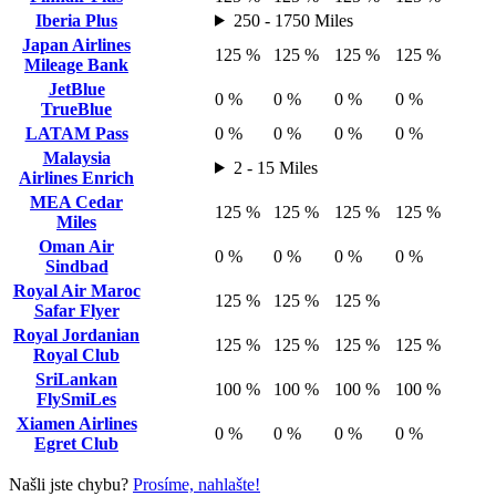
Iberia Plus
250 - 1750 Miles
Japan Airlines
125 %
125 %
125 %
125 %
Mileage Bank
JetBlue
0 %
0 %
0 %
0 %
TrueBlue
LATAM Pass
0 %
0 %
0 %
0 %
Malaysia
2 - 15 Miles
Airlines Enrich
MEA Cedar
125 %
125 %
125 %
125 %
Miles
Oman Air
0 %
0 %
0 %
0 %
Sindbad
Royal Air Maroc
125 %
125 %
125 %
Safar Flyer
Royal Jordanian
125 %
125 %
125 %
125 %
Royal Club
SriLankan
100 %
100 %
100 %
100 %
FlySmiLes
Xiamen Airlines
0 %
0 %
0 %
0 %
Egret Club
Našli jste chybu?
Prosíme, nahlašte!