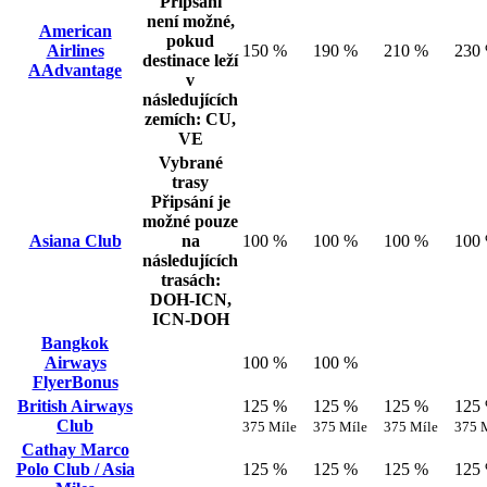
Připsání
není možné,
American
pokud
Airlines
150 %
190 %
210 %
230
destinace leží
AAdvantage
v
následujících
zemích: CU,
VE
Vybrané
trasy
Připsání je
možné pouze
Asiana Club
na
100 %
100 %
100 %
100
následujících
trasách:
DOH-ICN,
ICN-DOH
Bangkok
Airways
100 %
100 %
FlyerBonus
British Airways
125 %
125 %
125 %
125
Club
375 Míle
375 Míle
375 Míle
375 
Cathay Marco
Polo Club / Asia
125 %
125 %
125 %
125