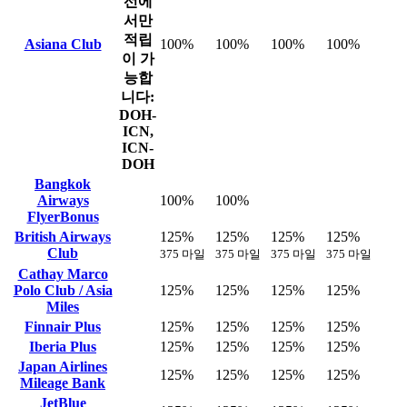
선에
서만
적립
Asiana Club
100%
100%
100%
100%
이 가
능합
니다:
DOH-
ICN,
ICN-
DOH
Bangkok
Airways
100%
100%
FlyerBonus
British Airways
125%
125%
125%
125%
Club
375 마일
375 마일
375 마일
375 마일
Cathay Marco
Polo Club / Asia
125%
125%
125%
125%
Miles
Finnair Plus
125%
125%
125%
125%
Iberia Plus
125%
125%
125%
125%
Japan Airlines
125%
125%
125%
125%
Mileage Bank
JetBlue