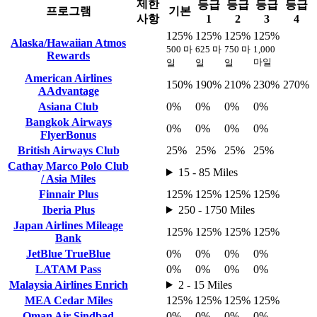
제한
등급
등급
등급
등급
프로그램
기본
사항
1
2
3
4
125%
125%
125%
125%
Alaska/Hawaiian Atmos
500 마
625 마
750 마
1,000
Rewards
마일
일
일
일
American Airlines
150%
190%
210%
230%
270%
AAdvantage
Asiana Club
0%
0%
0%
0%
Bangkok Airways
0%
0%
0%
0%
FlyerBonus
British Airways Club
25%
25%
25%
25%
Cathay Marco Polo Club
15 - 85 Miles
/ Asia Miles
Finnair Plus
125%
125%
125%
125%
Iberia Plus
250 - 1750 Miles
Japan Airlines Mileage
125%
125%
125%
125%
Bank
JetBlue TrueBlue
0%
0%
0%
0%
LATAM Pass
0%
0%
0%
0%
Malaysia Airlines Enrich
2 - 15 Miles
MEA Cedar Miles
125%
125%
125%
125%
Oman Air Sindbad
0%
0%
0%
0%