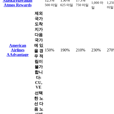
125%
150%
175%
Alaska/Hawaiian
1,000 마
1,25
Atmos Rewards
500 마일
625 마일
750 마일
마일
일
제외
국가
도착
지가
다음
국가
American
에 있
Airlines
150%
190%
210%
230%
270
을 경
AAdvantage
우 적
립이
불가
합니
다:
CU,
VE
선택
한 노
선
다
음 노