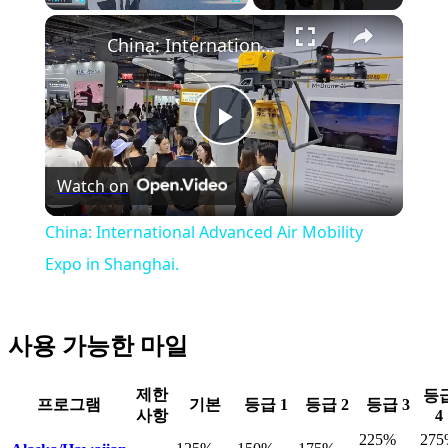
Play
Unmute
Fullscreen
China: International Advanced Air Mobility Expo in Shanghai.
Play
Watch on
Video
China: International Advanced Air Mobility
Expo in Shanghai.
사용 가능한 마일
제한
등
프로그램
기본
등급 1
등급 2
등급 3
사항
4
225%
275