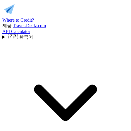
Where to Credit?
제공
Travel-Dealz.com
API
Calculator
🇰🇷
한국어