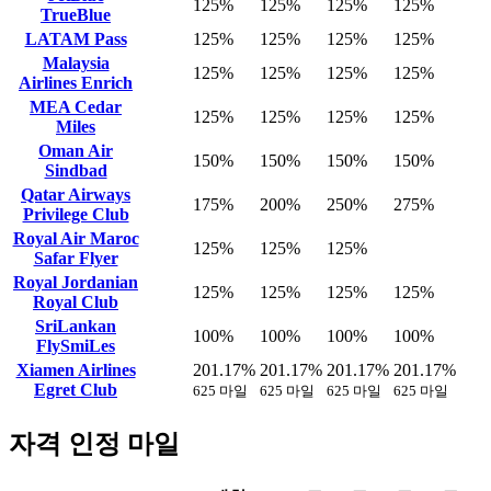
125%
125%
125%
125%
TrueBlue
LATAM Pass
125%
125%
125%
125%
Malaysia
125%
125%
125%
125%
Airlines Enrich
MEA Cedar
125%
125%
125%
125%
Miles
Oman Air
150%
150%
150%
150%
Sindbad
Qatar Airways
175%
200%
250%
275%
Privilege Club
Royal Air Maroc
125%
125%
125%
Safar Flyer
Royal Jordanian
125%
125%
125%
125%
Royal Club
SriLankan
100%
100%
100%
100%
FlySmiLes
Xiamen Airlines
201.17%
201.17%
201.17%
201.17%
Egret Club
625 마일
625 마일
625 마일
625 마일
자격 인정 마일