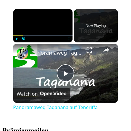
×
Now Playing
×
Play
Unmute
Fullscreen
Panoramaweg Taganana auf Teneriffa
Play
Watch on
Video
Panoramaweg Taganana auf Teneriffa
Prämienmeilen