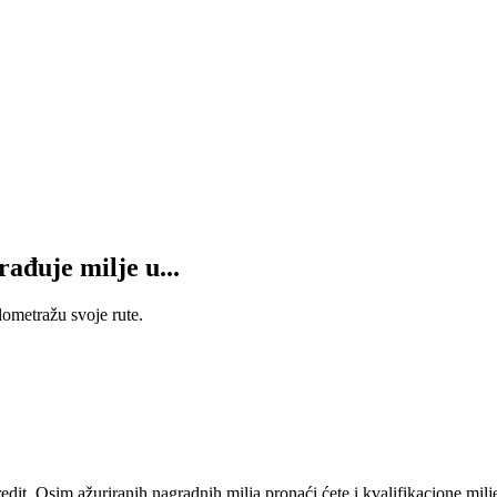
ađuje milje u...
lometražu svoje rute.
t. Osim ažuriranih nagradnih milja pronaći ćete i kvalifikacione milj