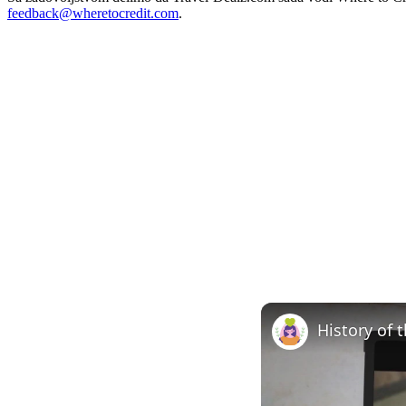
feedback@wheretocredit.com
.
History of