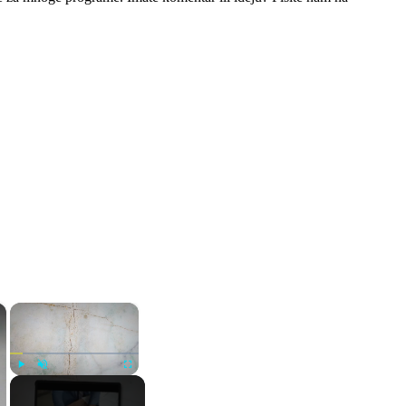
×
×
Play
Unmute
Fullscreen