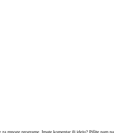
e za mnoge programe. Imate komentar ili ideju? Pišite nam na