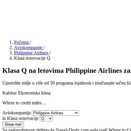
Početna
/
Aviokompanije
/
Philippine Airlines
/
Klasa rezervacije Q
Klasa Q na letovima Philippine Airlines zar
Uporedite milje u više od 50 programa lojalnosti i izračunajte tačnu ki
Kabina: Ekonomska klasa
Where to credit miles…
Aviokompanija
in Klasa rezervacije
Show me!
Sa zadovoljstvom delimo da Travel-Dealz.com sada vodi Where to Credi