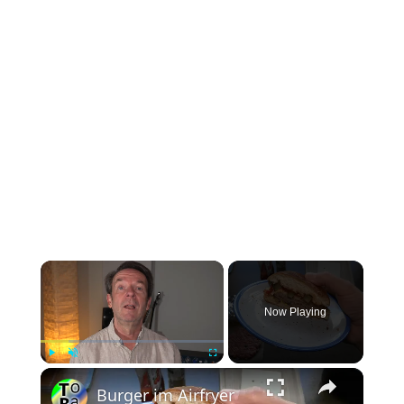
Now Playing
Play
Unmute
Fullscreen
Burger im Airfryer