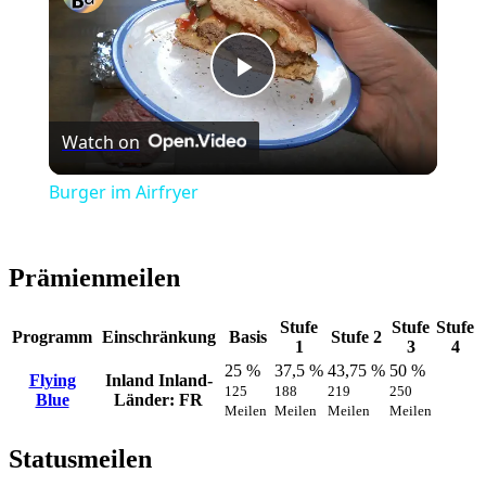
Play
Watch on
Video
Burger im Airfryer
Prämienmeilen
Stufe
Stufe
Stufe
Programm
Einschränkung
Basis
Stufe 2
1
3
4
25 %
37,5 %
43,75 %
50 %
Flying
Inland
Inland-
125
188
219
250
Blue
Länder: FR
Meilen
Meilen
Meilen
Meilen
Statusmeilen